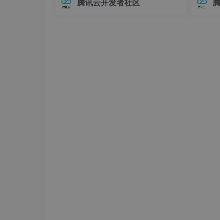
腾讯云开发者社区
在Elasticsearch中，对象类型（Objec
中，连
7.其他注意事项
t）是最基础的复杂数据类型之一，用于
不已。
表示具有嵌套关系的数据。例如，我们
兼容性
gitlab-runner一般以本账户执行scrip
可
至运行
er为root身份，方式如下：
##删除gitlab-runner

sudo gitlab-runner uninstall

##安装并设置--user

gitlab-runner install --working-director
##重启gitlab-runner
