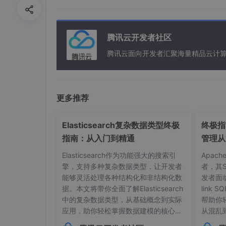
3.创建站点目录，eg：/website/t1
4.使用python Supervisord做守护程序
5.测试站点可以正常访问
腾讯云开发者社区
6.yml文件
腾讯云面向开发者汇聚海量精品云计
stages:
  - build

更多推荐
  stage:
Elasticsearch复杂数据类型终极
终极指南
  tags:
指南：从入门到精通
管理从
    - CIRNewtag 
##创建runner时的tag
Elasticsearch作为功能强大的搜索引
Apac
  script:
擎，支持多种复杂数据类型，让开发者
者，其
    - dotnet restore

能够灵活处理各种结构化和非结构化数
发者面
    - dotnet publish CIRNew.csproj --no
据。本文将带你全面了解Elasticsearch
link
    - cp -r 
/tmp/
cirnew/. 
/website/
t1/ 
中的复杂数据类型，从基础概念到实际
帮助你
    - supervisorctl restart cirnewserve
应用，助你轻松掌握数据建模的核心技
从混乱
巧。## 内部对象：构建层级化数据结构
本管理的