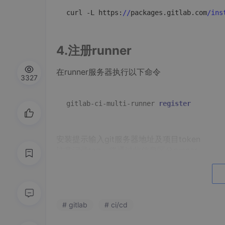
curl -L https:
//
packages.gitlab.com
/ins
4.注册runner
在runner服务器执行以下命令
3327
gitlab-ci-multi-runner 
register
安装提示输入git服务器地址及项目token
注意记录tag，将通过此信息区分runner
executor本次使用
shell模式
，比较简单
5.建立测试dotnet项目
1.建立测试项目
# gitlab
# ci/cd
2.gitlabrunner服务器安装dotnet sdk 3