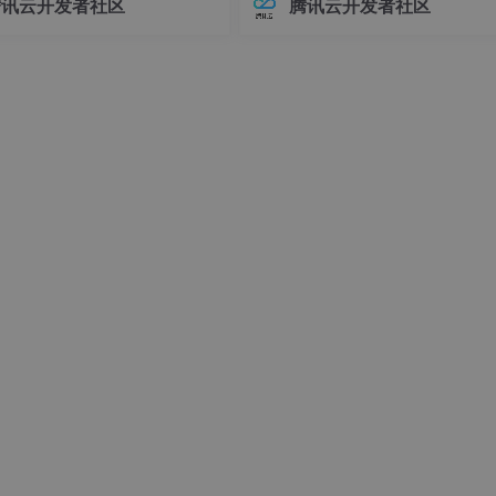
腾讯云开发者社区
腾讯云开发者社区
接器版本管理常常让开发者头疼
环境前，请确保你的系统满足以下
不同版本的连接器可能导致各种
求：- Linux操作系统（推荐Ubuntu 
问题，例如API变更、功能差异甚
04+或Debian 11+）- Git
t，所以在执行复制、重启服务时会提示无权限。简单粗暴的方式就是修改r
时错误。
y /home/gitlab-runner --user root
