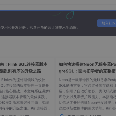
加入社区
算使用和开发经验，营造开放的云计算技术生态圈。
：Flink SQL连接器版本
如何快速搭建Neon无服务器Po
混乱到有序的升级之路
greSQL：面向初学者的完整
he Flink作为流处理领域的佼佼
Neon是一款革命性的无服务器Postg
SQL连接器的版本管理一直是开
SQL解决方案，它通过分离存储和
临的核心挑战。本文将系统讲解F
层，实现了自动扩缩容、类代码式
-restore -o 
/tmp/
cirnew 
##将项目发布至cirnew临时文件夹
 SQL连接器版本管理的最佳实践，
库分支以及零级扩展能力。本指南
##拷贝最新文件至站点目录
轻松应对版本兼容性问题，实现
助你从零开始搭建Neon开发环境，
r 
##重启站点
到有序的升级之旅。## 连接器版
这款创新数据库的强大功能。## 准
常见痛点 😫在Flink应用开发
作：环境要求与依赖项在开始搭建Ne