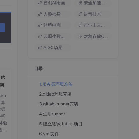
智创AI绘画
安全加速流量
人脸核身
语音技术
跨境电商
行业上云方案
云原生数据库
对象存储COS
AIGC场景
目录
st
1.服务器环境准备
指南
2.gitlab环境安装
re
计算
3.gitlab-runner安装
数据
4.注册runner
将帮
体验
5.建立测试dotnet项目
备工
6.yml文件
on