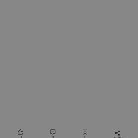
6.查看端口信息
show
ip
int
br
此时可以发现serial2/0的端口状态为up。
7.查看Router2的静态路由配置
可以发现多了一个s条目。
实验结果
打开pc1的命令窗口，ping pc2，成功。
ping
192.168.3.22
6
0
0