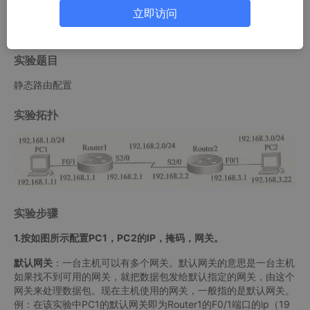
实验心得
立即访问
实验题目
静态路由配置
实验拓扑
实验步骤
1.按如图所示配置PC1，PC2的IP，掩码，网关。
默认网关
：一台主机可以有多个网关。默认网关的意思是一台主机
如果找不到可用的网关，就把数据包发给默认指定的网关，由这个
网关来处理数据包。现在主机使用的网关，一般指的是默认网关。
例：在该实验中PC1的默认网关即为Router1的F0/1端口的ip（19