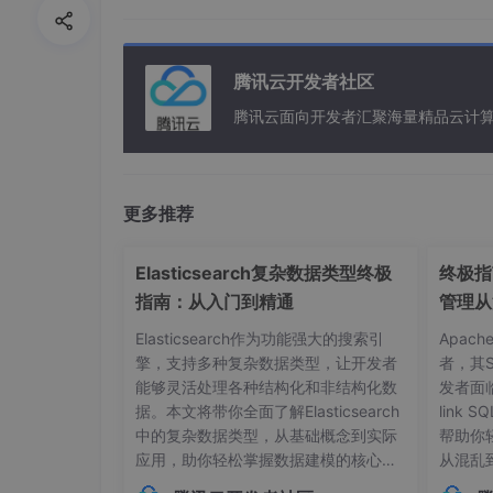
四、 防火墙的三表五链
腾讯云开发者社区
防火墙的三张表分别为，
filter表
，
nat表
，
man
腾讯云面向开发者汇聚海量精品云计
第一张表：filter表格：放的是经过内核的ip input o
第二张表：nat表格：放的不是经过内核的服务 input out
更多推荐
第三张表：备用表格mangle： input output forwar
表功能及内核模块
Elasticsearch复杂数据类型终极
终极指南
指南：从入门到精通
管理从
表名称
Elasticsearch作为功能强大的搜索引
Apac
filter
擎，支持多种复杂数据类型，让开发者
者，其
能够灵活处理各种结构化和非结构化数
发者面
nat(Network Address Translation)
据。本文将带你全面了解Elasticsearch
link
中的复杂数据类型，从基础概念到实际
帮助你
mangle
应用，助你轻松掌握数据建模的核心技
从混乱
巧。## 内部对象：构建层级化数据结构
本管理的