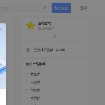
登录
加入社区
运维密码
@JackMaF
关注
已为社区贡献2条内容
相关产品推荐
数据库
云原生
大数据
r
音视频