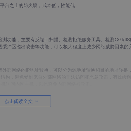
平台之上的防火墙，成本低，性能低
测功能，主要有反端口扫描、检测拒绝服务工具、检测CGI/IIS
测缓冲区溢出攻击等功能，可以极大程度上减少网络威胁因素的
外部网络的IP地址转换，可以分为源地址转换和目的地址转换
部网络结构，避免受到来自外部网络的非法访问和恶意攻击，有效缓
主机访问内网主机，以此避免内部网络被攻击。
作以及安全信息进行记录，提供有关网络使用情况的统计数据，
点击阅读全文
理，将安全系统装配在防火墙上，在信息访问的途径中就可以实