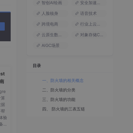
智创AI绘画
安全加速流量
人脸核身
语音技术
跨境电商
行业上云方案
云原生数据库
对象存储COS
AIGC场景
目录
st
一、防火墙的相关概念
指南
二、防火墙的分类
re
计算
三、防火墙的功能
数据
四、 防火墙的三表五链
将帮
体验
备工
on