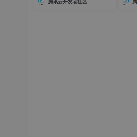
腾讯云开发者社区
防火墙的五链分别为：
input
、
prerouting
、
fo
在Elasticsearch中，对象类型（Objec
中，连
t）是最基础的复杂数据类型之一，用于
不已。
表示具有嵌套关系的数据。例如，我们
兼容性
五链
可
至运行
PREROUTING
INPUT
OUTPUT
FORWARD
POSTROUTING
INPUT和OUTPUT均包括经过内核和不经
FORWARD是经过内核的路由转发信息
POSTROUTING是不经过内核路由之后的
PREROUTING是不经过内核路由之前的信