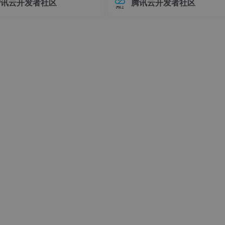
腾讯云开发者社区
腾讯云开发者社区
rward
、
postrouting
、
output
接器版本管理常常让开发者头疼
环境前，请确保你的系统满足以下
不同版本的连接器可能导致各种
求：- Linux操作系统（推荐Ubuntu 
问题，例如API变更、功能差异甚
04+或Debian 11+）- Git
功能
时错误。
数据包进入路由之前
目的地址为本机
原地址为本机，向外发送
实现转发
发送到网卡之前
过内核的信息
信息
息