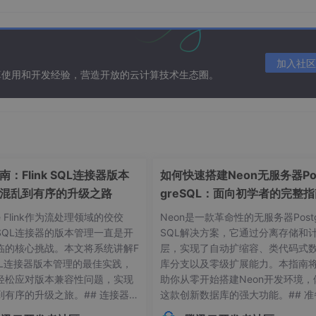
加入社区
gle表
算使用和开发经验，营造开放的云计算技术生态圈。
utput forward
put postrouting prerouting
d postrouting prerouting
：Flink SQL连接器版本
如何快速搭建Neon无服务器Po
混乱到有序的升级之路
greSQL：面向初学者的完整
功能
内核模块
he Flink作为流处理领域的佼佼
Neon是一款革命性的无服务器Postg
负责过滤功能，防火墙
iptables_filter
SQL连接器的版本管理一直是开
SQL解决方案，它通过分离存储和
临的核心挑战。本文将系统讲解F
层，实现了自动扩缩容、类代码式
用于网络地址转换(IP、端口)
iptables_net
 SQL连接器版本管理的最佳实践，
库分支以及零级扩展能力。本指南
轻松应对版本兼容性问题，实现
助你从零开始搭建Neon开发环境，
拆解报文，作出修改，封装报文
iptables_mangle
到有序的升级之旅。## 连接器版
这款创新数据库的强大功能。## 准
常见痛点 😫在Flink应用开发
作：环境要求与依赖项在开始搭建Ne