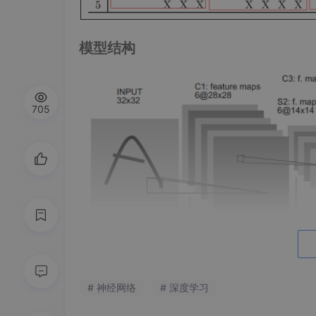
模型结构
705
C1层
卷积层
# 神经网络
# 深度学习
卷积核： 6组5*5