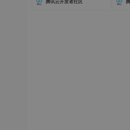
腾讯云开发者社区
C3层
在Elasticsearch中，对象类型（Objec
中，连
t）是最基础的复杂数据类型之一，用于
不已。
卷积层
表示具有嵌套关系的数据。例如，我们
兼容性
卷积核：60组 5*5
可
至运行
输入 6 组 14*14 特征图
输出 16 组 10*10 特征图
神经元数量 16 * 10*10 = 1600
可训练参数 60 * （5 * 5）+16= 151
连接数 1516 * 10*10 = 151600
S4层
池化层
采样窗口：2*2
输入 16 组 10*10 特征图
输出 16 组 5*5 特征图
神经元数量 16 * 5 * 5 = 400