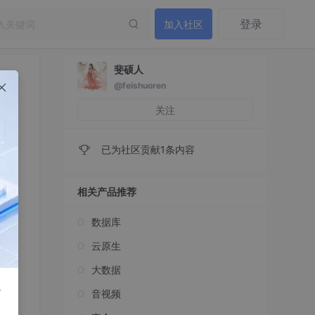
登录
加入社区
斐硕人
@feishuoren
关注
已为社区贡献1条内容
相关产品推荐
数据库
云原生
大数据
r
音视频