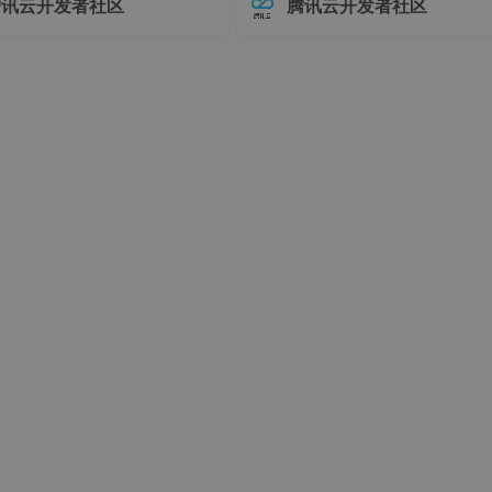
腾讯云开发者社区
腾讯云开发者社区
接器版本管理常常让开发者头疼
环境前，请确保你的系统满足以下
不同版本的连接器可能导致各种
求：- Linux操作系统（推荐Ubuntu 
问题，例如API变更、功能差异甚
04+或Debian 11+）- Git
时错误。
6 （注意这里是60而不是全连接6*16）