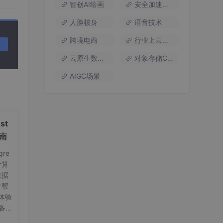
智创AI绘画
安全加速流量
人脸核身
语音技术
跨境电商
行业上云方案
云原生数据库
对象存储COS
AIGC场景
st
指南
re
计算
数据
将帮
体验
备工
on