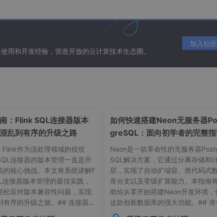
加入社区
算使用和开发经验，营造开放的云计算技术生态圈。
：Flink SQL连接器版本
如何快速搭建Neon无服务器Po
混乱到有序的升级之路
greSQL：面向初学者的完整
he Flink作为流处理领域的佼佼
Neon是一款革命性的无服务器Postg
SQL连接器的版本管理一直是开
SQL解决方案，它通过分离存储和
临的核心挑战。本文将系统讲解F
层，实现了自动扩缩容、类代码式
 SQL连接器版本管理的最佳实践，
库分支以及零级扩展能力。本指南
轻松应对版本兼容性问题，实现
助你从零开始搭建Neon开发环境，
到有序的升级之旅。## 连接器版
这款创新数据库的强大功能。## 准
常见痛点 😫在Flink应用开发
作：环境要求与依赖项在开始搭建Ne