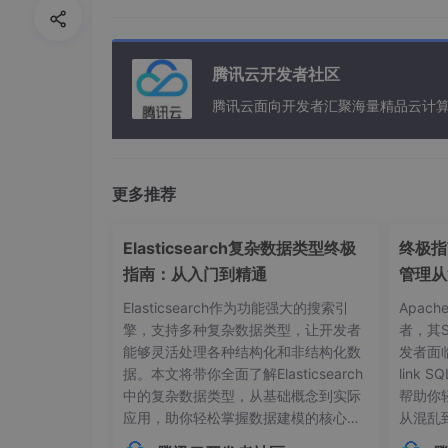
输入 32*32灰度图像
输出 6 组 28*28 特征图
神经元数量 6* 28*28 = 4704
腾讯云开发者社区
可训练参数 6*（5 *5+1）= 156
腾讯云面向开发者汇聚海量精品云计
连接数 156 * 28*28 = 122304
S2层
更多推荐
池化层
采样窗口：2*2
Elasticsearch复杂数据类型终极
终极指南
指南：从入门到精通
管理从
输入 6 组 28*28 特征图
Elasticsearch作为功能强大的搜索引
Apac
输出 6 组 14*14 特征图
擎，支持多种复杂数据类型，让开发者
者，其
神经元数量 6* 14*14 = 1176
能够灵活处理各种结构化和非结构化数
发者面
据。本文将带你全面了解Elasticsearch
link
可训练参数 6*（1+1）= 12
中的复杂数据类型，从基础概念到实际
帮助你
连接数 6 * （4+1）* 14*14 = 5880
应用，助你轻松掌握数据建模的核心技
从混乱
巧。## 内部对象：构建层级化数据结构
本管理的