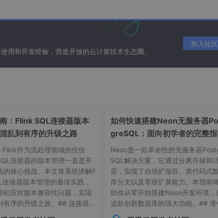
):

)

加入社区
'
: 
''
.join(msgkey) + 
'选项中,格式不合法,请输入一个正确的!'
})

算使用和开发经验，营造开放的云计算技术生态圈。
username=name).exists()



：Flink SQL连接器版本
如何快速搭建Neon无服务器Po
 
'reviewers选项中,含有输入用户在系统不存在,请输入一个正确的!'
}
混乱到有序的升级之路
greSQL：面向初学者的完整
st))

t)):

he Flink作为流处理领域的佼佼
Neon是一款革命性的无服务器Postg
username=new_watcherlist[i])

SQL连接器的版本管理一直是开
SQL解决方案，它通过分离存储和
ol[
0
].username == new_watcherlist[i]:

临的核心挑战。本文将系统讲解F
层，实现了自动扩缩容、类代码式
tcherlist[i])

 SQL连接器版本管理的最佳实践，
库分支以及零级扩展能力。本指南
bool[
0
].username 
not
in
 new_watcherlist[i]:

轻松应对版本兼容性问题，实现
助你从零开始搭建Neon开发环境，
 
'watchers选项中,含有输入用户在系统不存在,请输入一个正确的!'
})

到有序的升级之旅。## 连接器版
这款创新数据库的强大功能。## 准
jects.create(

常见痛点 😫在Flink应用开发
作：环境要求与依赖项在开始搭建Ne