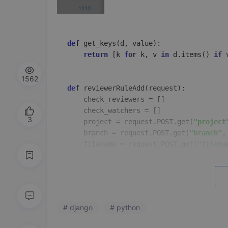
def
get_keys
(
d, value
):

return
 [k 
for
 k, v 
in
 d.items() 
if
 
1562
def
reviewerRuleAdd
(
request
):

    check_reviewers = []

    check_watchers = []

3
    project = request.POST.get(
"project
    branch = request.POST.get(
"branch"
,
    filename = request.POST.get(
"filena
    reviewers = request.POST.get(
"revie
    watchers = request.POST.get(
"watche
    remark = request.POST.get(
"remark"
,
    reviewlist = reviewers.split(
','
)

    watcherlist = watchers.split(
','
)

# django
# python
    regular = {
'仓库'
: project, 
'分支名'
try
:
