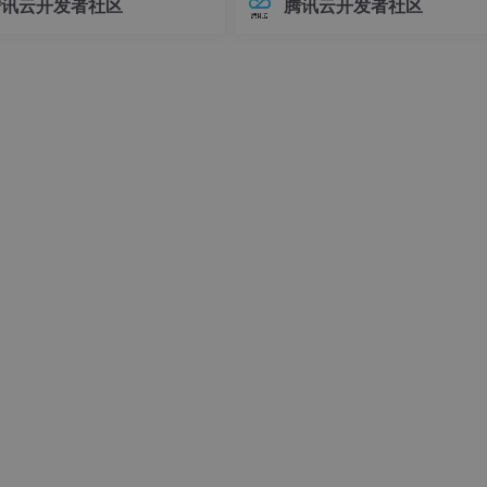
腾讯云开发者社区
腾讯云开发者社区
接器版本管理常常让开发者头疼
环境前，请确保你的系统满足以下
不同版本的连接器可能导致各种
求：- Linux操作系统（推荐Ubuntu 
问题，例如API变更、功能差异甚
04+或Debian 11+）- Git
时错误。
(username=i)

jects.create(gtrevuser_id=
int
(current_id.
id
),type_user=
'
(username=j)

jects.create(gtrevuser_id=
int
(current_id.
id
),type_user=
'
ss!'
rs就删除该条记录，发现很麻烦而且代码太长