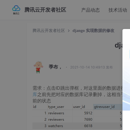
腾讯云开发者社区
产品动态
技术活动
腾讯云开发者社区
django 实现数据的修改
dj
季布，
·
2021-10-14 10:49:13 发布
需求：点击ID跳出弹框，对这里面的数据进行修改走
库
之前先把对应的数据库记录删掉，这相当于添
前的状态