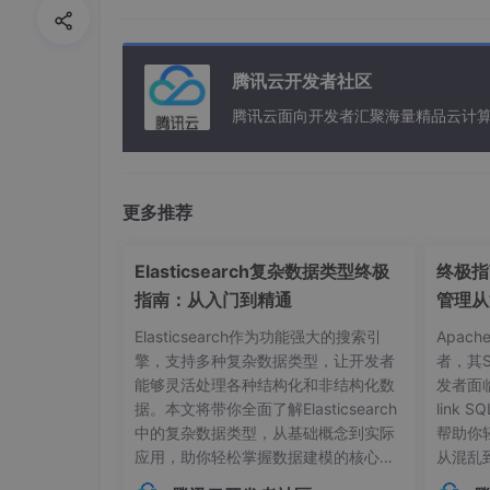
for
 key, value 
in
 regular.items(
            re.
compile
(value)

except
:

腾讯云开发者社区
        msgkey = get_keys(regular, value
return
 JsonResponse({
'check_msg
腾讯云面向开发者汇聚海量精品云计
for
 name 
in
set
(reviewlist):

        userbool = User.objects.
filter
(
if
 userbool:

更多推荐
            check_reviewers.append(name)
elif
not
 userbool:

Elasticsearch复杂数据类型终极
终极指南
return
 JsonResponse({
'msg'
:
指南：从入门到精通
管理从
    new_watcherlist = 
list
(
set
(watcherli
for
 i 
in
range
(
0
, 
len
(new_watcherlis
Elasticsearch作为功能强大的搜索引
Apac
        userbool = User.objects.
filter
(
擎，支持多种复杂数据类型，让开发者
者，其
if
len
(userbool) > 
0
and
 userbo
能够灵活处理各种结构化和非结构化数
发者面
            check_watchers.append(new_wa
据。本文将带你全面了解Elasticsearch
link
elif
len
(userbool) == 
0
or
 user
中的复杂数据类型，从基础概念到实际
帮助你
return
 JsonResponse({
'msg'
:
应用，助你轻松掌握数据建模的核心技
从混乱
    current_id = Gerrit_Reviewer_Rule.ob
巧。## 内部对象：构建层级化数据结构
本管理的