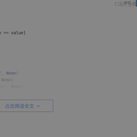
v == value]

"
, 
None
)

 
None
)

me"
, 
None
)

wers"
, 
None
)

rs"
, 
None
)

点击阅读全文
 
None
)

: branch, 
'文件名'
: filename}
