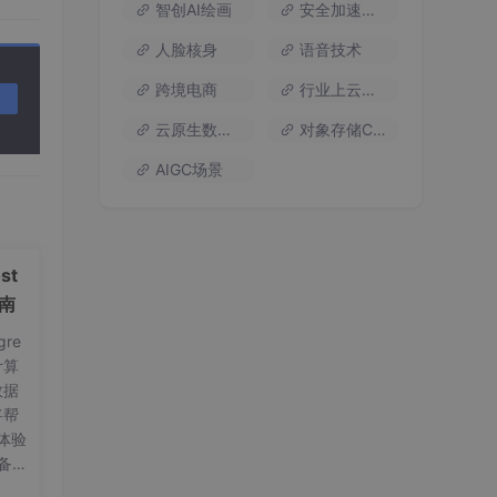
智创AI绘画
安全加速流量
人脸核身
语音技术
跨境电商
行业上云方案
云原生数据库
对象存储COS
AIGC场景
st
)

指南
re
计算
数据
将帮
体验
备工
on