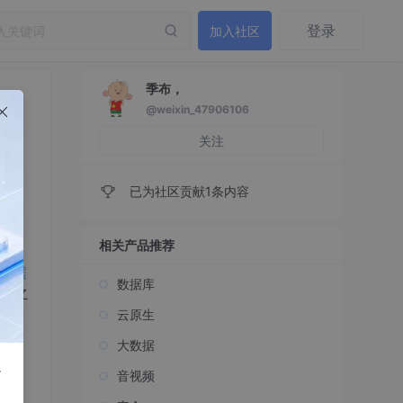
登录
加入社区
季布，
@weixin_47906106
关注
已为社区贡献1条内容
相关产品推荐
数据
数据库
到之
云原生
大数据
r
音视频