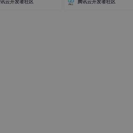
腾讯云开发者社区
腾讯云开发者社区
接器版本管理常常让开发者头疼
环境前，请确保你的系统满足以下
不同版本的连接器可能导致各种
求：- Linux操作系统（推荐Ubuntu 
问题，例如API变更、功能差异甚
04+或Debian 11+）- Git
时错误。