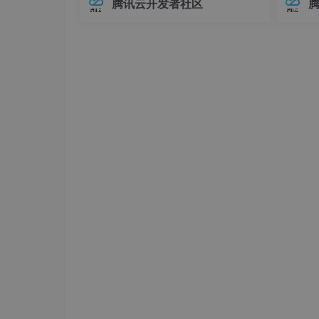
腾讯云开发者社区
在Elasticsearch中，对象类型（Objec
中，连
t）是最基础的复杂数据类型之一，用于
不已。
表示具有嵌套关系的数据。例如，我们
兼容性
可
至运行