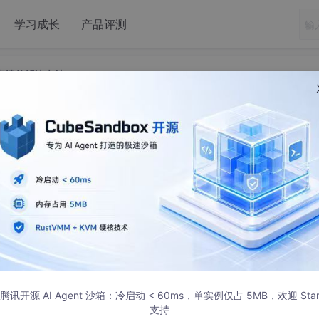
学习成长
产品评测
码断点续传解决办法
下载慢老中断，代码断点续传解决办法
新建一个新仓库
不断更新，断了就再运行
腾讯开源 AI Agent 沙箱：冷启动 < 60ms，单实例仅占 5MB，欢迎 Sta
，下载当前目录

支持