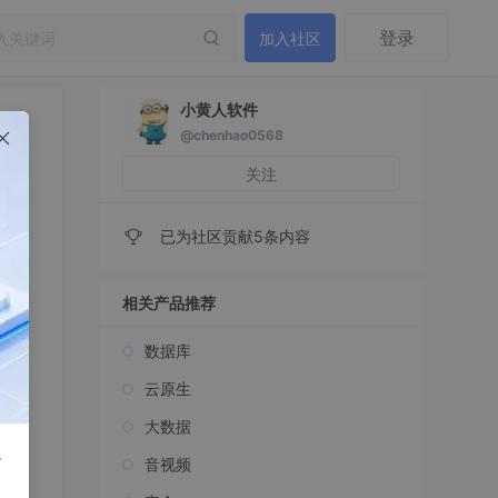
登录
加入社区
小黄人软件
@chenhao0568
关注
已为社区贡献5条内容
相关产品推荐
数据库
云原生
大数据
r
音视频