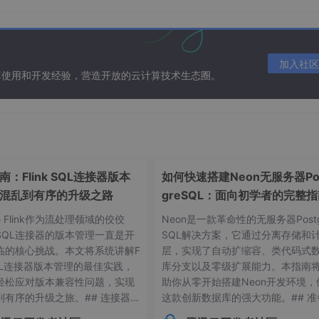
加入社区
算使用和开发经验，营造开放的云计算技术生态圈。
：Flink SQL连接器版本
如何快速搭建Neon无服务器Po
混乱到有序的升级之路
greSQL：面向初学者的完整
he Flink作为流处理领域的佼佼
Neon是一款革命性的无服务器Postg
SQL连接器的版本管理一直是开
SQL解决方案，它通过分离存储和
临的核心挑战。本文将系统讲解F
层，实现了自动扩缩容、类代码式
 SQL连接器版本管理的最佳实践，
库分支以及零级扩展能力。本指南
轻松应对版本兼容性问题，实现
助你从零开始搭建Neon开发环境，
到有序的升级之旅。## 连接器版
这款创新数据库的强大功能。## 准
常见痛点 😫在Flink应用开发
作：环境要求与依赖项在开始搭建Ne