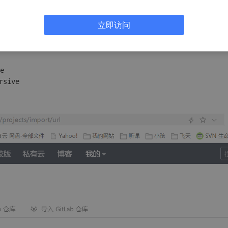
立即访问


rsive