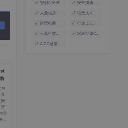
智创AI绘画
安全加速流量
人脸核身
语音技术
跨境电商
行业上云方案
云原生数据库
对象存储COS
AIGC场景
st
指南
re
计算
数据
将帮
体验
备工
on