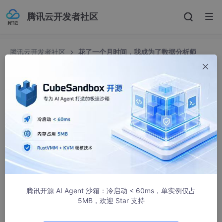
腾讯云开发者社区
腾讯云开发者社区
花了一个月时间，我成为了数据分析师
花了一个月时间，我成为了数据分析师
永洪数据分析社区
2752人浏览 · 2021-12-01 17:05:22
庆祝一下今天拿到offer，给各位分享一下我转行成数据分析师的
经历吧。
数据分析师其实在工作方向上还分为偏向业务和偏向数据挖掘
的，但是无论是想在日后的工作岗位上担任哪种数据分析师，都需
要学会SQL
数据库
、统计学基础、和python。
腾讯开源 AI Agent 沙箱：冷启动 < 60ms，单实例仅占
5MB，欢迎 Star 支持
楼主是从工科转行来的，想做的是偏向于数据挖掘的数据分析
师。尤其是对于偏向于做数据挖掘的数据分析师来说，一定要有牢