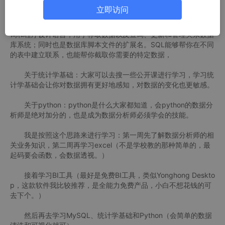
固的基础，在算法代码能力上一定要优秀。
立即访问
关于SQL数据库：结构化查询语言简称SQL，是一种数据库查
询和程序设计语言，用于存取数据以及查询、更新和管理关系数据
库系统；同时也是数据库脚本文件的扩展名。SQL能够帮你在不同
的表中建立联系，也能帮你截取你需要的特定数据，
关于统计学基础：大家可以去搜一些公开课进行学习，学习统
计学基础会让你对数据拥有更好地感知，对数据的变化也更敏感。
关于python：python是什么大家都知道，会python的数据分
析师是绝对加分的，也是成为数据分析师必须学会的技能。
我是按照这个思路来进行学习：第一周先了解数据分析师的相
关业务知识，第二周再学习excel（不是学校教的那种简单的，最
起码要会函数，会数据透视。）
接着学习BI工具（最好是免费BI工具，类似Yonghong Deskto
p，这款软件我比较推荐，是全能力免费产品，小白不想花钱的可
去下个。）
然后再去学习MySQL、统计学基础和Python（会简单的数据