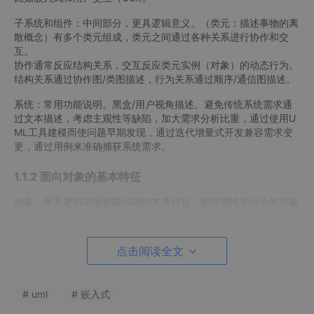
子系统和组件：中间部分，更具逻辑意义。（类元：描述事物的离
散概念）有多个类元组成，类元之间通过各种关系进行协作和交
互。
协作通常反应结构关系，交互反应类元实例（对象）的动态行为。
结构关系通过协作图/类图描述，行为关系通过顺序/通信图描述。
系统：常用功能说明。黑盒/用户视角描述。避免传统系统需求通
过文本描述，考虑主观性等缺陷，加大需求分析比重，通过使用U
ML工具建模而使问题早期发现，通过迭代增量式开发兼容需求变
更，通过用例来准确捕获系统需求。
1.1.2 面向对象的基本特征
抽象：更高逻辑层面提取问题的本质特征。相同属性和行为的对象
对象被分组为一个类。
继承：公共特征提取组成父类叫泛化，继承父类添加自己属性/操
作叫特化。
点击阅读全文
封装：相互作用紧密实体绑定为一个整体，整体之外隐藏必要的实
现细节，例如显示器对CPU.
多态：相同操作不同的动作。
# uml
# 嵌入式