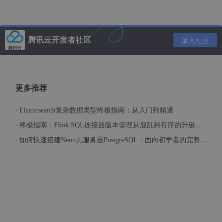
1.1.3 面向对象的其他重要概念
模式：已验证的通用问题的解决方案。分析、架构、设计和实现都
存在，一般用在设计阶段，分为结构/行为模式。
复用：已存在制品的使用 。减少开发时间、节约开发成本、增加
腾讯云开发者社区
加入社区
系统稳定性和可靠性。可以是一个函数、类、设计模式、分析模型
等。
架构：软件系统的组织。实体、接口、协作的组合风格。全局性和
策略性。体系结构：嵌入式系统范围内机械、电子和软件组成的系
更多推荐
统构成。
框架：构建完整应用的一种程序结构。UML2.0中是包的构造型，
某一领域中的应用提供可扩展的模板。部分完整的应用。
·
Elasticsearch复杂数据类型终极指南：从入门到精通
用例驱动：沿着一个从用例开始的工作流程进行的。反映了系统外
·
终极指南：Flink SQL连接器版本管理从混乱到有序的升级之路
部参与者与系统之间交互顺序的规格说明。目的是定义应用系统中
表示某个实体的一个完整行为。
·
如何快速搭建Neon无服务器PostgreSQL：面向初学者的完整指南
模型驱动：作用于软件周期中，作为特定目标的实施依据。是从一
个特定的视角对应用系统进行的完整抽象。采用结构和行为视角并
通过类模型、交互模型、状态模型形成的框架对应用系统建模描
述。
迭代式开发：给系统构建带来灵活性。首先开发基点，然后逐步扩
大系统范围，添加属性/行为。会交织不同的阶段。
职责分配：对多对象系统职能分配时根据不同的优化要求所采取的
原则。就近解决、低耦合、高内聚、Liskov替换、开闭准则。