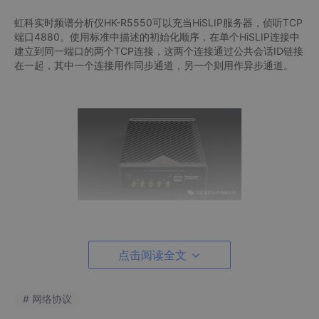
虹科实时频谱分析仪HK-R5550可以充当HiSLIP服务器，侦听TCP
端口4880。使用标准中描述的初始化顺序，在单个HiSLIP连接中
建立到同一端口的两个TCP连接，这两个连接通过公共会话ID链接
在一起，其中一个连接用作同步通道，另一个则用作异步通道。
同步通道主要承载命令响应SCPI通道，并且所有通信均由客户端
点击阅读全文
（控制器）控制。异步通道是真正的双向通道，允许客户端（控制
器）或服务器（仪器）在任何时候相互发送信号。这一功能避免了
不必要的轮询，从而允许开发事件驱动应用程序。
# 网络协议