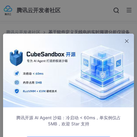
腾讯云开发者社区
腾讯云开发者社区
基于软件定义无线电的实时频谱分析仪设备
连接方法（二）使用 HiSLIP 进行连接
基于软件定义无线电的实时频谱分析仪设备连接方
法（二）使用 HiSLIP 进行连接
德思特
2230人浏览 · 2022-02-25 09:47:38
HiSLIP协议
高速以太网仪器协议（HiSLIP）是由IVI联盟于2011年开发的一种
行业标准，HiSLIP是基于TCP的仪器控制协议，提供了与传统仪器
腾讯开源 AI Agent 沙箱：冷启动 < 60ms，单实例仅占
相同的测试和测量功能。协议的主要功能有设备清除、仪器的本
5MB，欢迎 Star 支持
地/远程仪器状态控制、仪器端到客户端的服务请求、错误检测中
断时的消息交换机制等。HiSLIP协议具有灵活的端口号，能够创建