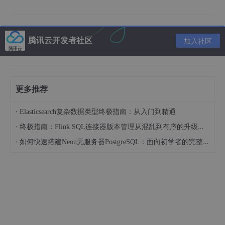
腾讯云开发者社区
加入社区
更多推荐
HiSLIP端口4880仅寻址虹科HK-R5550的控制通道，类似于上一
·
Elasticsearch复杂数据类型终极指南：从入门到精通
篇文章中提到的TCP套接字37001在2端口TCP/IP连接中扮演的角
·
色，需要在端口4881到实时频谱分析仪的第三条TCP连接来承载V
终极指南：Flink SQL连接器版本管理从混乱到有序的升级之路
RT数据流。在连接建立期间用于关联同步和异步通道的会话ID也
·
如何快速搭建Neon无服务器PostgreSQL：面向初学者的完整指南
在HiSLIP外部使用，以进一步将数据通道与HiSLIP连接关联，以下
步骤总结了如何实现VRT流连接与HiSLIP连接相关联：
主机在端口4880上与仪器建立HiSLIP连接；
主机在端口4881上与仪器建立TCP连接；
主机通过SCPI使用“：SYSTem：COMMunicate：H
ISLip：SESSion？”命令查询HiSLIP连接的会话ID；