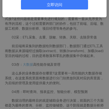
01理：梳理业务流程，规划数据资源
立即访问
对于企业来说，每天的实时数据都会超过TB级别，需要采集
用户的哪些数据，这么多的数据放在哪里，如何放，以什么样的方
式放?这些问题都是需要事先进行规划的，需要有一套从无序变为
有序的流程，这个过程需要跨部门的协作，包括了前端、后端、数
据工程师、数据分析师、项目经理等角色的参与。
02采：ETL采集、去重、脱敏、转换、关联、去除异常值
前后端将采集到的数据给到数据部门，数据部门通过ETL工具
将数据从来源端经过抽取(extract)、转换(transform)、加载(load)
至目的端的过程，目的是将散落和零乱的数据集中存储起来。
03存：
大数据
高性能存储及管理
这么多的业务数据存在哪里?这需要有一高性能的大数据存储
系统，在这套系统里面将数据进行分门别类放到其对应的库里面，
为后续的管理及使用提供最大的便利。
04用：即时查询、报表监控、智能分析、模型预测
数据治理的最终目的就是辅助业务进行决策，前面的三个方面
都是为最终的查询、分析、监控做铺垫。这个阶段就是数据分析师