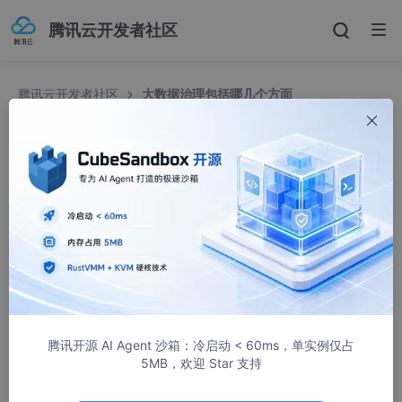
腾讯云开发者社区
腾讯云开发者社区
大数据治理包括哪几个方面
大数据治理包括哪几个方面
中琛源科技
10607人浏览 · 2022-03-28 13:42:51
在数据治理中，涉及到了前端业务系统，后端业务
数据库
系统
再到业务终端的数据分析，从源头到终端再回到源头，形成的一个
闭环负反馈系统。同样地，在数据治理中，我们也需要一套标准化
的规范来指导数据的采集、传输、储存以及应用。
数据治理包括数据规划、数据采集、数据储存管理、数据应用
腾讯开源 AI Agent 沙箱：冷启动 < 60ms，单实例仅占
四个方面。根据每一个方面的特点，我们可以将数据治理总结为四
5MB，欢迎 Star 支持
个字，即“理”、“采”、“存”、“用”。