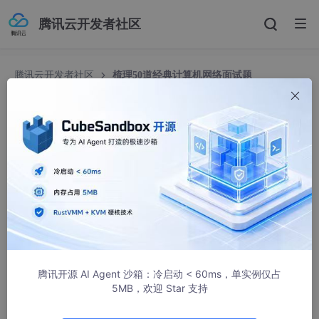
腾讯云开发者社区
腾讯云开发者社区
梳理50道经典计算机网络面试题
梳理50道经典计算机网络面试题
Java中文社群
1571人浏览 · 2022-05-10 08:00:00
我梳理了50道计算机网络面试题，每一道题目都特别经典，大厂
也非常喜欢问。相信大家看完，会有新的收获滴~
1. 说说HTTP常用的状态码及其含义？
思路:
这道面试题主要考察候选人，是否掌握HTTP状态码这个基
腾讯开源 AI Agent 沙箱：冷启动 < 60ms，单实例仅占
础知识点。
5MB，欢迎 Star 支持