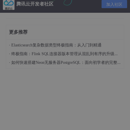
腾讯云开发者社区
加入社区
更多推荐
·
Elasticsearch复杂数据类型终极指南：从入门到精通
·
终极指南：Flink SQL连接器版本管理从混乱到有序的升级之路
·
如何快速搭建Neon无服务器PostgreSQL：面向初学者的完整指南
4. 说下计算机网络体系结构
思路:
这道题主要考察候选人，
计算机网络体系结构
这个基础知识
点。计算机网路体系结构呢，有三层：ISO七层模型、TCP/IP四层