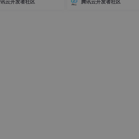
腾讯云开发者社区
腾讯云开发者社区
接器版本管理常常让开发者头疼
环境前，请确保你的系统满足以下
不同版本的连接器可能导致各种
求：- Linux操作系统（推荐Ubuntu 
额外 API 服务器的情况下创建一种新的资源类型，用户可以像使
问题，例如API变更、功能差异甚
04+或Debian 11+）- Git
定义资源。
时错误。