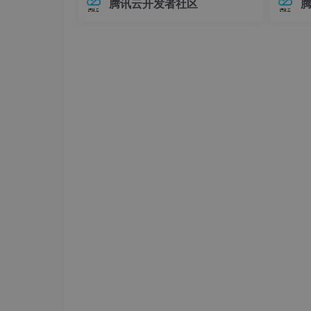
腾讯云开发者社区
在Elasticsearch中，对象类型（Objec
中，连
t）是最基础的复杂数据类型之一，用于
不已。
自定义资源定义 (CRD) 允许用户在不增加
表示具有嵌套关系的数据。例如，我们
兼容性
他 Kubernetes 原生对象一样使用这些自
可
至运行