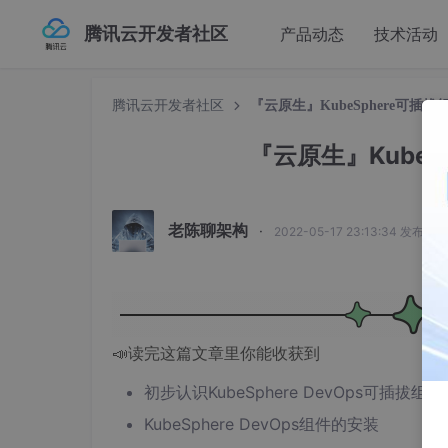
腾讯云开发者社区
产品动态
技术活动
腾讯云开发者社区
『云原生』KubeSphere可插拔
『云原生』KubeS
老陈聊架构
·
2022-05-17 23:13:34 发布
📣读完这篇文章里你能收获到
初步认识KubeSphere DevOps可插拔组件
KubeSphere DevOps组件的安装