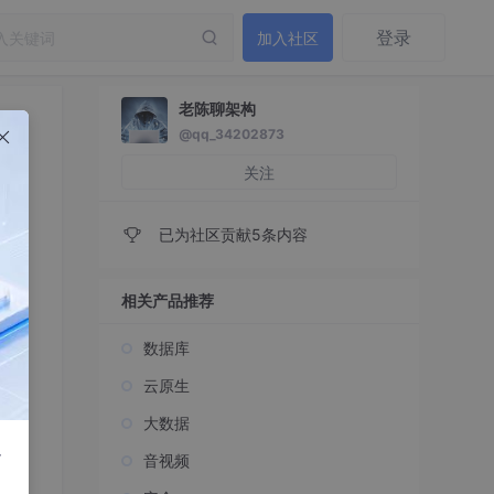
登录
加入社区
老陈聊架构
@qq_34202873
关注
已为社区贡献5条内容
相关产品推荐
数据库
云原生
大数据
r
音视频