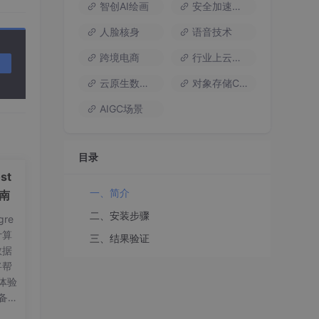
智创AI绘画
安全加速流量
人脸核身
语音技术
跨境电商
行业上云方案
云原生数据库
对象存储COS
AIGC场景
目录
st
一、简介
指南
二、安装步骤
re
计算
三、结果验证
数据
将帮
体验
备工
on