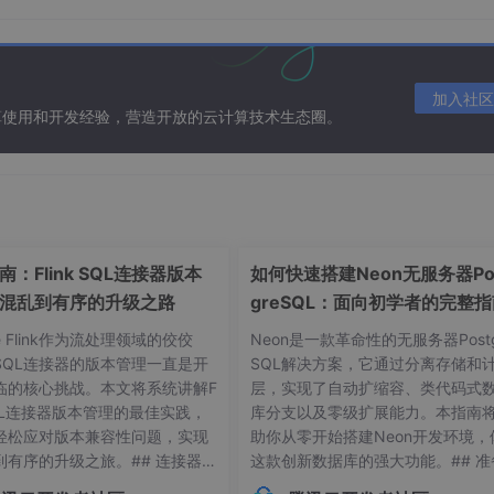
加入社区
算使用和开发经验，营造开放的云计算技术生态圈。
：Flink SQL连接器版本
如何快速搭建Neon无服务器Po
混乱到有序的升级之路
greSQL：面向初学者的完整
he Flink作为流处理领域的佼佼
Neon是一款革命性的无服务器Postg
SQL连接器的版本管理一直是开
SQL解决方案，它通过分离存储和
临的核心挑战。本文将系统讲解F
层，实现了自动扩缩容、类代码式
 SQL连接器版本管理的最佳实践，
库分支以及零级扩展能力。本指南
轻松应对版本兼容性问题，实现
助你从零开始搭建Neon开发环境，
到有序的升级之旅。## 连接器版
这款创新数据库的强大功能。## 准
usterconfiguration，点击搜索结果查看其详细页面。
常见痛点 😫在Flink应用开发
作：环境要求与依赖项在开始搭建Ne