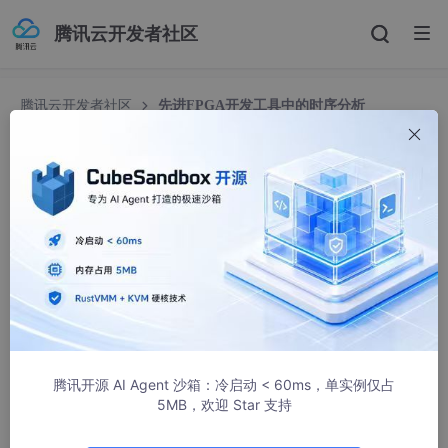
腾讯云开发者社区
腾讯云开发者社区
先进FPGA开发工具中的时序分析
先进FPGA开发工具中的时序分析
电子科技圈
599人浏览 · 2022-06-29 18:44:59
[导读]
对于现今的FPGA芯片供应商，在提供高性能和高集成度独
立FPGA芯片和半导体知识产权(IP)产品的同时，还需要提供性能
卓越且便捷易用的开发工具。本文将以一家领先的FPGA解决方案
提供商Achronix为例，来分析FPGA开发工具套件如何与其先进的
硬件结合，帮助客户创建完美的、可在包括独立FPGA芯片和带有
嵌入式FPGA(eFPGA)IP的ASIC或者SoC之间移植的开发成果。
腾讯开源 AI Agent 沙箱：冷启动 < 60ms，单实例仅占
5MB，欢迎 Star 支持
1. 概述