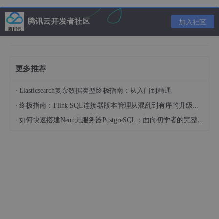
ACE还包括一个关键的时序路径分析工具，可以分析时序以确保设
腾讯云开发者社区
计符合性能要求。设计人员还可以使用ACE强大的Snapshot嵌入
加入社区
式逻辑分析器来创建复杂的触发条件，并显示在Speedster7t器件
中运行的信号。
总之，ACE开发工具套件可以覆盖FPGA设计开发、编译到调试所
有的必备功能。
更多推荐
2. ACE中集成的时序路径分析工具
·
Elasticsearch复杂数据类型终极指南：从入门到精通
时序分析是FPGA开发中一个十分关键的过程，也是复杂FPGA系统
·
终极指南：Flink SQL连接器版本管理从混乱到有序的升级之路
开发必须进行的一步。时序问题是所有FPGA设计者绕不开的经常
·
如何快速搭建Neon无服务器PostgreSQL：面向初学者的完整指南
会出现的问题。如何能让FPGA设计跑在更高的频率，如何能更快
地解决时序问题，对于FPGA设计至关重要。
好的时序路径分析工具能够帮助设计者更快地定位时序问题。Achr
onix ACE开发工具套件集成了功能强大的时序路径分析工具，相信
能够有效地帮助FPGA设计者解决各种各样的时序问题。
3. 时序报告的产生
FPGA的基本开发流程中，有多处可以进行时序分析的地方。ACE
开发工具套件可以提供综合以后、布局以后、布线以后等各个阶段