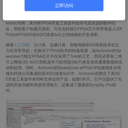
立即访问
对于现今的FPGA芯片供应商，在提供高性能和高集成度独立FPGA
芯片和半导体知识产权(IP)产品的同时，还需要提供性能卓越且便
捷易用的开发工具。本文将以一家领先的FPGA解决方案提供商Ac
hronix为例，来分析FPGA开发工具套件如何与其先进的硬件结
合，帮助客户创建完美的、可在包括独立FPGA芯片和带有嵌入式F
PGA(eFPGA)IP的ASIC或者SoC之间移植的开发成果。
随着
人工智能
、云计算、边缘计算、智能驾驶和5G等新技术在近
几年异军突起，也推动了FPGA技术的快速发展，如Achronix的Sp
eedster7t独立FPGA芯片不仅采用了7nm的工艺，而且还带有二维
片上网络(2D NoC)和机器学习处理器(MLP)来支持高通量数据的流
动和处理。同时，Achronix的Speedcore eFPGA IP也被很多全球
领先科技公司集成到其ASIC或者SoC中。Achronix也推出了其AC
E开发工具套件来同时支持这些产品，如图1所示。它不仅提供了先
进的开发功能和资源管理能力，还集成了最新的Synplify Pro软
件。