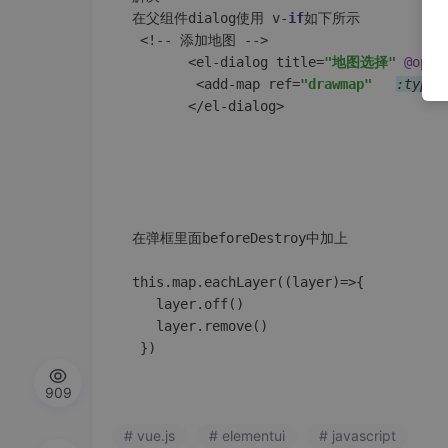
在父组件dialog使用 v-
if
如下所示

 <!-- 添加地图 -->

       <el-dialog title=
"地图选择"
@open
        <add-map ref=
"drawmap"
:typeC
       </el-dialog>

在弹框里面beforeDestroy中加上

this.map.eachLayer((layer)=>{

   layer.off()

   layer.remove()

909
# vue.js
# elementui
# javascript