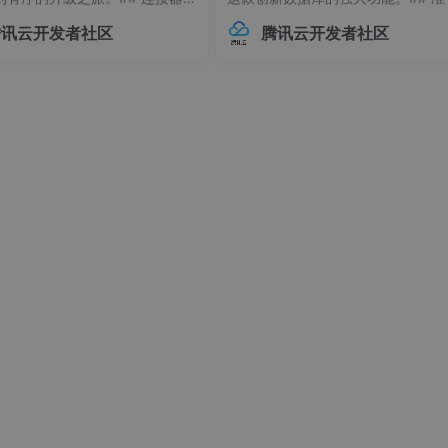
常见痛点 😫在Flink应用开发
作：环境要求与依赖项在开始搭建Ne
腾讯云开发者社区
腾讯云开发者社区
接器版本管理常常让开发者头疼
环境前，请确保你的系统满足以下
不同版本的连接器可能导致各种
求：- Linux操作系统（推荐Ubuntu 
问题，例如API变更、功能差异甚
04+或Debian 11+）- Git
时错误。