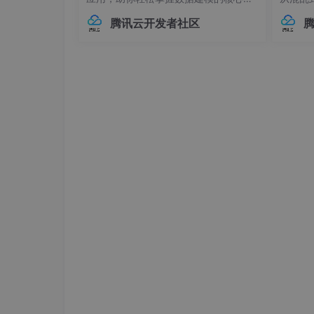
巧。## 内部对象：构建层级化数据结构
本管理的
腾讯云开发者社区
在Elasticsearch中，对象类型（Objec
中，连
t）是最基础的复杂数据类型之一，用于
不已。
表示具有嵌套关系的数据。例如，我们
兼容性
可
至运行