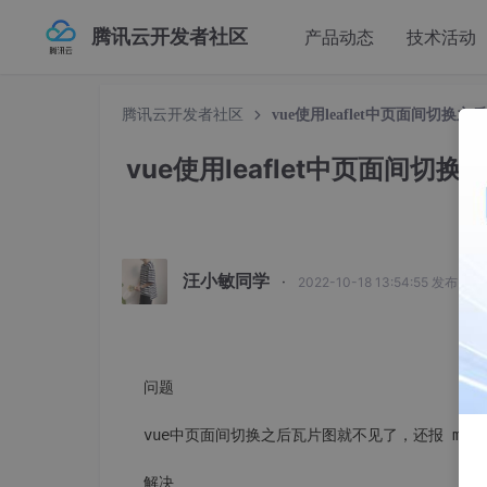
腾讯云开发者社区
产品动态
技术活动
腾讯云开发者社区
vue使用leaflet中页面间切换之后地图就不
vue使用leaflet中页面间切换之后
e
汪小敏同学
·
2022-10-18 13:54:55 发布
问题

vue中页面间切换之后瓦片图就不见了，还报 map contai
解决
