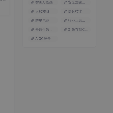
智创AI绘画
安全加速流量
on
要
人脸核身
语音技术
20.
跨境电商
行业上云方案
云原生数据库
对象存储COS
AIGC场景