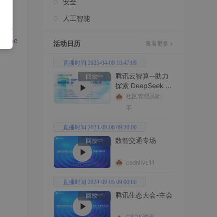
安全
人工智能
0px"
 append-to-body 
:close-on-click-modal=
"false"
 v-
if
=
"
elOpenFun
=
"mapOpencancelFun"
:deviceRegionList=
"form.dev
活动日历
查看更多
直播时间 2025-04-09 18:47:09
腾讯云智算--助力
回放中
探索 DeepSeek 无
限边界
社区管理员助
手
直播时间 2024-09-06 09:30:00
数智交通专场
回放中
csdnlive11
直播时间 2024-09-05 09:00:00
腾讯生态大会-主会
回放中
CSDN资讯