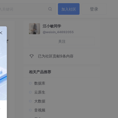
登录
加入社区
汪小敏同学
@weixin_44692055
lr
关注
已为社区贡献9条内容
相关产品推荐
数据库
云原生
大数据
r
音视频