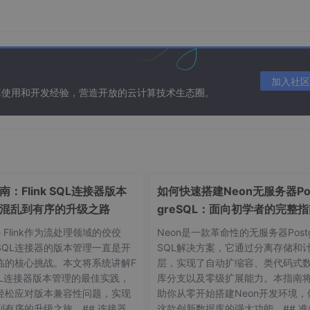
加入社区
算使用和开发经验，营造开放的云计算技术生态圈。
：Flink SQL连接器版本
如何快速搭建Neon无服务器Po
混乱到有序的升级之路
greSQL：面向初学者的完整
he Flink作为流处理领域的佼佼
Neon是一款革命性的无服务器Postg
SQL连接器的版本管理一直是开
SQL解决方案，它通过分离存储和
临的核心挑战。本文将系统讲解F
层，实现了自动扩缩容、类代码式
 SQL连接器版本管理的最佳实践，
库分支以及零级扩展能力。本指南
轻松应对版本兼容性问题，实现
助你从零开始搭建Neon开发环境，
到有序的升级之旅。## 连接器版
这款创新数据库的强大功能。## 准