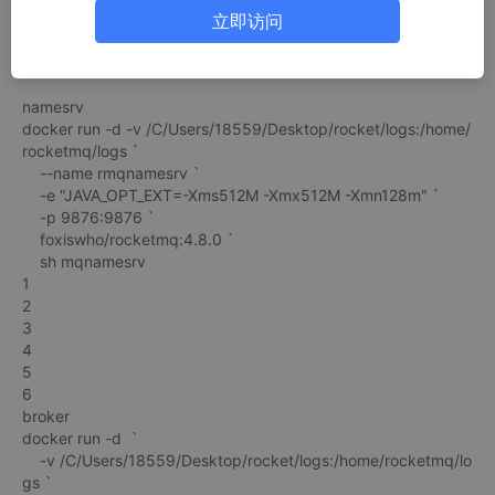
确认电脑已安装 Docker Desktop
立即访问
Windows PowerShell 里无法使用 $(pwd)，所以这里用绝对路
径，C：需要改成 /C/ 换行是 `
broker 配置文件在文章末尾
namesrv
docker run -d -v /C/Users/18559/Desktop/rocket/logs:/home/
rocketmq/logs `
--name rmqnamesrv `
-e "JAVA_OPT_EXT=-Xms512M -Xmx512M -Xmn128m" `
-p 9876:9876 `
foxiswho/rocketmq:4.8.0 `
sh mqnamesrv
1
2
3
4
5
6
broker
docker run -d `
-v /C/Users/18559/Desktop/rocket/logs:/home/rocketmq/lo
gs `