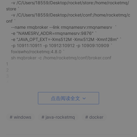
-v /C/Users/18559/Desktop/rocket/store:/home/rocketmq/
store `
-v /C/Users/18559/Desktop/rocket/conf:/home/rocketmq/c
onf `
--name rmqbroker --link rmqnamesrv:rmqnamesrv `
-e "NAMESRV_ADDR=rmqnamesrv:9876" `
-e "JAVA_OPT_EXT=-Xms512M -Xmx512M -Xmn128m" `
-p 10911:10911 -p 10912:10912 -p 10909:10909 `
foxiswho/rocketmq:4.8.0 `
sh mqbroker -c /home/rocketmq/conf/broker.conf
1
2
3
4
5
6
点击阅读全文
7
8
9
# windows
# java-rocketmq
# docker
10
console
docker run -d --name rmqconsole --link rmqnamesrv:rmqnam