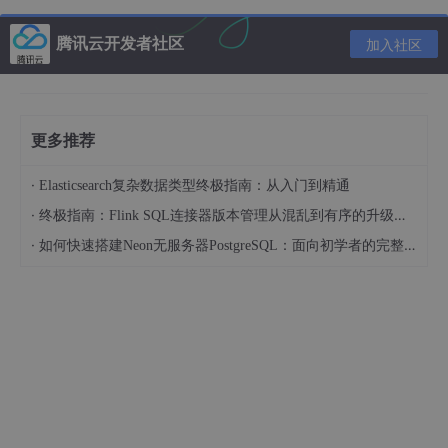
esrv `
-e "JAVA_OPTS=-Drocketmq.namesrv.addr=rmqnamesrv:9
876 -Dcom.rocketmq.sendMessageWithVIPChannel=false" `
腾讯云开发者社区
加入社区
-p 8180:8080 -t styletang/rocketmq-console-ng:1.0.0
1
2
3
更多推荐
展示
快乐的标志
·
Elasticsearch复杂数据类型终极指南：从入门到精通
浏览器输入 127.0.0.1:8180
·
终极指南：Flink SQL连接器版本管理从混乱到有序的升级之路
到这就ok了，结束战斗
·
如何快速搭建Neon无服务器PostgreSQL：面向初学者的完整指南
broker 配置文件内容
# Licensed to the Apache Software Foundation (ASF) under o
ne or more
# contributor license agreements. See the NOTICE file distrib
uted with
# this work for additional information regarding copyright own
ership.
# The ASF licenses this file to You under the Apache License,
Version 2.0