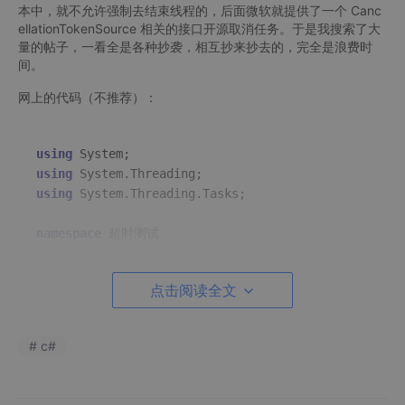
本中，就不允许强制去结束线程的，后面微软就提供了一个 Canc
ellationTokenSource 相关的接口开源取消任务。于是我搜索了大
量的帖子，一看全是各种抄袭，相互抄来抄去的，完全是浪费时
间。
网上的代码（不推荐）：
using
using
using
 System.Threading.Tasks;

namespace
 超时测试

{

    internal 
class
Program
点击阅读全文
    {

static
 CancellationTokenSource source = 
new
static
void
Main
(string[] args)
# c#
{

Task
.
Run
(() => 
Test
());

            Thread.
Sleep
(
1000
);
