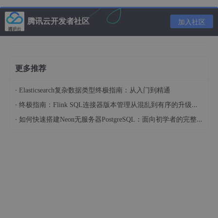
Console
.
WriteLine
(
"取消任务"
);

            source.
Cancel
();

腾讯云开发者社区
加入社区
Console
.
ReadKey
();

        }

更多推荐
static
void
Test
()
{

·
try
Elasticsearch复杂数据类型终极指南：从入门到精通
            {

·
终极指南：Flink SQL连接器版本管理从混乱到有序的升级之路
int
 index = 
0
;

·
如何快速搭建Neon无服务器PostgreSQL：面向初学者的完整指南
for
 (
int
 i = 
0
; i < 
10
; i++)

                {

                    Thread.
Sleep
(
200
);

                    source.Token.
ThrowIfCancellatio
Console
.
WriteLine
(
"执行次数：{0}
                }

            }

catch
 (OperationCanceledException)

            {
