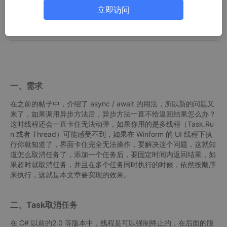
五、其他的写法
立即访问
结束
一、需求
在之前的帖子中，介绍了 async / await 的用法，所以新的问题又
来了，如果调用异步方法后，异步方法一直不给返回结果怎么办？
这时线程还会一直卡住无法动弹，如果你用的是多线程（Task.Ru
n 或者 Thread）可能感受不到，如果在 Winform 的 UI 线程下执
行你就知道了，界面卡住完全无法操作，要解决这个问题，这就知
道怎么取消任务了，添加一个任务后，要固定时间内返回结果，如
果超时就取消任务，并且在多个任务同时执行的时候，依然按顺序
来执行，这就是本文章要实现的效果。
二、Task取消任务
在 C# 以前的2.0 等版本中，线程是可以强制终止的，在后面的版