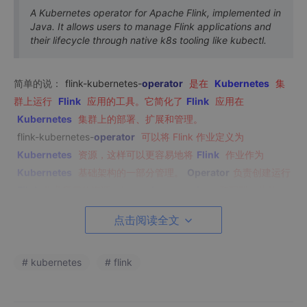
A Kubernetes operator for Apache Flink, implemented in
Java. It allows users to manage Flink applications and
their lifecycle through native k8s tooling like kubectl.
简单的说：
flink-kubernetes-
operator
是在
Kubernetes
集
群上运行
Flink
应用的工具。它简化了
Flink
应用在
Kubernetes
集群上的部署、扩展和管理。
flink-kubernetes-
operator
可以将 Flink 作业定义为
Kubernetes
资源，这样可以更容易地将
Flink
作业作为
Kubernetes
基础架构的一部分管理。
Operator
负责创建运行
Flink
作业所需的资源，如
pods
、
services
和配置，此外，
operator
还提供了例如自动扩展、自动恢复和滚动更新的功能
。
点击阅读全文
总的来说，Flink Kubernetes 操作员简化了 Flink 应用的部署和管
理，使得在 Kubernetes 集群上运行 Flink 作业更加容易。
# kubernetes
# flink
Github地址
：
https://github.com/apache/flink-kubernetes-ope
rator