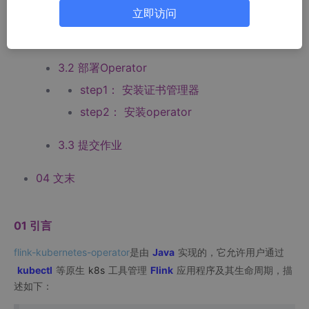
3.1.1 安装docker和kubernetes
立即访问
3.1.2 安装helm
3.2 部署Operator
step1： 安装证书管理器
step2： 安装operator
3.3 提交作业
04 文末
01 引言
flink-kubernetes-operator
是由
Java
实现的，它允许用户通过
kubectl
等原生
k8s
工具管理
Flink
应用程序及其生命周期，描
述如下：