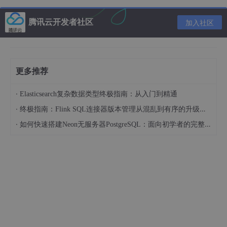
	pip3 install requests      &&\

	pip3 install fake_useragent   &&\

腾讯云开发者社区
加入社区
	pip3 install apscheduler   &&\

	pip3 install sqlalchemy   &&\

	pip3 install pymysql   &&\

	pip3 install beautifulsoup4 &&\

cd
 /docker/app   &&\

更多推荐
	unzip -o -d  /docker/app/ app.zip   &&\

mv
 iam_spider_shenji/* /docker/app/    &&\

·
Elasticsearch复杂数据类型终极指南：从入门到精通
touch
 /docker/app/logs/detail.log  &&\

·
终极指南：Flink SQL连接器版本管理从混乱到有序的升级之路
touch
 /docker/app/logs/list.log  &&\

·
touch
 /docker/app/logs/time.log  &&\

如何快速搭建Neon无服务器PostgreSQL：面向初学者的完整指南
rm
 -rf app.zip    &&\

rm
 -rf iam_spider_shenji   &&\

rm
 -rf /docker/src/*
1.1、步骤2–上传资料文件