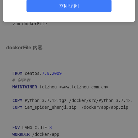
立即访问
mkdir -p 
/home/
hd
/docker/
docker_files/commPython 

cd 
/home/
hd
/docker/
docker_files/commPython 

dockerFile 内容
FROM
 centos:
7.9
.
2009
# 创建者 
MAINTAINER
 feizhou <www.feizhou.com.cn>  

COPY
 Python-3.7.12.tgz /docker/src/Python-3.7.12.tg
COPY
 iam_spider_shenji.zip  /docker/app/app.zip
ENV
 LANG C.UTF-
8
WORKDIR
 /docker/app 