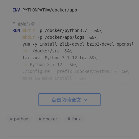
ENV
 PYTHONPATH=/docker/app

# 创建目录
RUN
mkdir
 -p /docker/python3.7   &&\

mkdir
 -p /docker/app/logs  &&\

	yum -y install zlib-devel bzip2-devel openssl-devel ncurses-devel sqlite-devel readline-devel tk-devel gdbm-devel db4-devel libpcap-devel xz-devel libffi-devel gcc-c++ lsb libXScrnSaver wget unzip zip  &&\

cd
  /docker/src  &&\

	tar zxvf Python-3.7.12.tgz &&\

cd
 Python-3.7.12   &&\

    ./configure --prefix=/docker/python3.7  &&\

	make && make install   &&\

ln
 -s /docker/python3.7/bin/python3 /usr/local/
ln
 -s /docker/python3.7/bin/pip3 /usr/local/bin
	pip3 --version    &&\

点击阅读全文
	python3 --version    &&\

cd
 /docker/   &&\

# python
# docker
# linux
	curl https://bootstrap.pypa.io/get-pip.py -o get-pip.py   &&\

	python3 get-pip.py   &&\

	python3 -m pip install --upgrade pip   &&\
