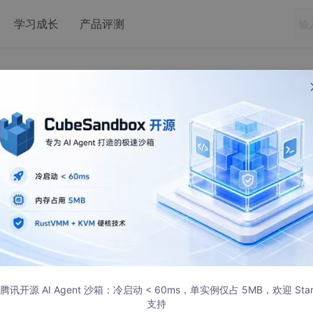
学习成长
产品评测
网络调参：食谱级指南
6:26:13 发布
etworks
不像使用其他API(如https)那样简单。
腾讯开源 AI Agent 沙箱：冷启动 < 60ms，单实例仅占 5MB，欢迎 Sta
时候并没有明显的报错，但是你有可能在数据增强的时候忘记对
支持
心做了loss裁剪，或者不当的正则化，初始化，学习率等等 。