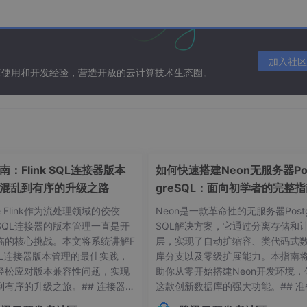
合简单数据的能力（loss最终收敛到0），如果不能的话就说明有
降
：因为此前只用了小模型，在整个数据集上训练应该会欠拟合
加入社区
果不符合以上预期说明有bug。
算使用和开发经验，营造开放的云计算技术生态圈。
的东西符合你的预期，这一步会让你发现在数据预处理或者数据
一批数据的预测结果在训练过程中是如何变化的会让你对训练过
可能太大或太小。
：Flink SQL连接器版本
如何快速搭建Neon无服务器Po
r中的一些操作如broadcast，会让不同batch之间信息混合，此时
关，然后反向传播，计算出来的梯度应该只和input-i有关，其他无关
混乱到有序的升级之路
greSQL：面向初学者的完整
有依赖关系的网络的依赖关系都符合预期。
he Flink作为流处理领域的佼佼
Neon是一款革命性的无服务器Postg
直接写一个通用的功能时出bug，作者推荐的做法是，先写一个
SQL连接器的版本管理一直是开
SQL解决方案，它通过分离存储和
临的核心挑战。本文将系统讲解F
层，实现了自动扩缩容、类代码式
化，并保证和之前的版本得到同样的结果。比如在向量化代码的
 SQL连接器版本管理的最佳实践，
库分支以及零级扩展能力。本指南
过每次去除一个循环的方式来逐步向量化
（慢就是快 ---查理·
轻松应对版本兼容性问题，实现
助你从零开始搭建Neon开发环境，
到有序的升级之旅。## 连接器版
这款创新数据库的强大功能。## 准
理解并且拥有了完整的训练-测试流水线，对于任意给定的模型
常见痛点 😫在Flink应用开发
作：环境要求与依赖项在开始搭建Ne
有了一些初步的实验结果，如输入无关的baseline，一些du