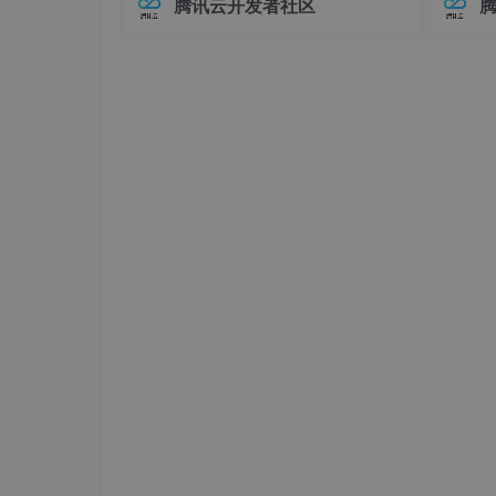
腾讯云开发者社区
在Elasticsearch中，对象类型（Objec
中，连
baseline，对于人类的表现最好也有一个
t）是最基础的复杂数据类型之一，用于
不已。
具体方法是先设计一个有能力过拟合的大模型（让
表示具有嵌套关系的数据。例如，我们
兼容性
练loss来提升验证loss）。采用这种方法的
可
至运行
g。
3. 过拟合
此阶段的tricks有：
选择模型方面
：Don't be a her
强力抵制这种诱惑，作者的建议是，找到最
如ResNet-50。
Adam is safe
：优化器选Adam，这样可以在早期
whatever the most related papers do.
每次只让模型复杂一点
：如果有很多要尝试
不要相信默认的学习率衰减策略
：学习率衰
训练策略之间的衰减策略是不互通的，所以