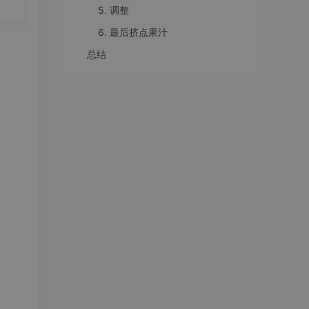
要
5. 调整
。
20.
6. 最后挤点果汁
些训
总结
bu
早期要
型，
ow
或者