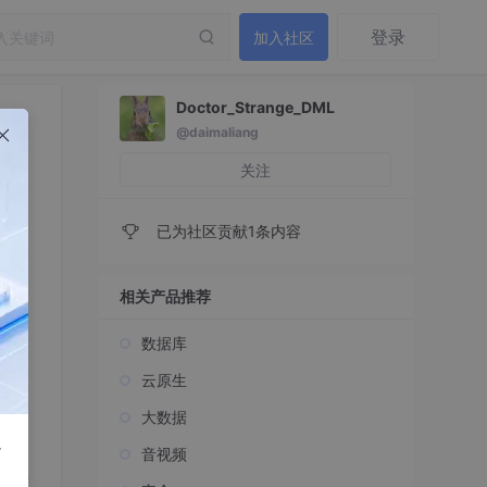
登录
加入社区
Doctor_Strange_DML
@daimaliang
关注
已为社区贡献1条内容
相关产品推荐
数据库
云原生
大数据
r
音视频
标签
所有