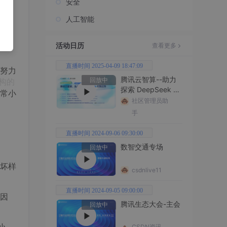
安全
密切
人工智能
活动日历
查看更多
直播时间 2025-04-09 18:47:09
努力
腾讯云智算--助力
构的
回放中
探索 DeepSeek 无
常小
限边界
社区管理员助
手
直播时间 2024-09-06 09:30:00
数智交通专场
回放中
坏样
csdnlive11
直播时间 2024-09-05 09:00:00
因
腾讯生态大会-主会
回放中
CSDN资讯