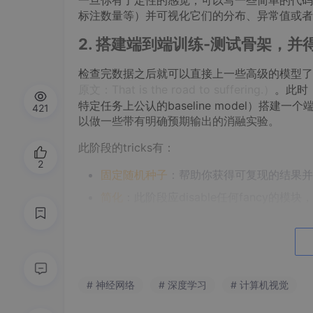
一旦你有了定性的感觉，可以写一些简单的代码
标注数量等）并可视化它们的分布、异常值或者
2. 搭建端到端训练-测试骨架，并得到
检查完数据之后就可以直接上一些高级的模型了吗，
原文：That is the road to suffering.）
。此时
特定任务上公认的baseline model）搭
421
以做一些带有明确预期输出的消融实验。
此阶段的tricks有：
2
固定随机种子
：帮助你获得可复现的结果并
简化
：此阶段应disable任何fancy的模
丰富测试指标
：测试时增加一些有意义的指
验证初始时的loss
：网络初始化时的loss
适当初始化
：正确地初始化网络最后一层的
# 神经网络
# 深度学习
# 计算机视觉
human baseline
: 监控除loss之外的人类可
和输入无关的baseline
: 将输入置为全零，