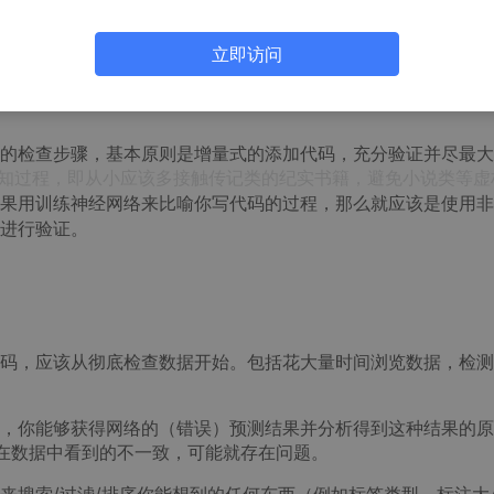
训练，但结果一塌糊涂。根据作者的经验，与深度学习的成功最
立即访问
的检查步骤，基本原则是增量式的添加代码，充分验证并尽最大
知过程，即从小应该多接触传记类的纪实书籍，避免小说类等虚
果用训练神经网络来比喻你写代码的过程，那么就应该是使用非
进行验证。
码，应该从彻底检查数据开始。包括花大量时间浏览数据，检测
，你能够获得网络的（错误）预测结果并分析得到这种结果的原
与你在数据中看到的不一致，可能就存在问题。