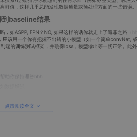
来搜索/过滤/排序你能想到的任何东西（例如标签类型、标注大
离群值，这样几乎总能发现数据质量或预处理方面的一些错误。
baseline结果
如ASPP, FPN？NO, 如果这样的话你就走上了遭罪之路
（hh
，应该用一个你有把握不出错的小模型（如一个简单convNet, 
建一个端到端的训练测试框架，并确保loss，模型输出等一切正常。此
帮助你保持理智hhh
块，如数据增强
标
是可以推测出来的
点击阅读全文
权重（根据输出的分布或者范围）
解释和可检查的指标（如acc, example）
然后训练一个baseline，看模型是否学到了和输入无关的知识