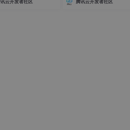
腾讯云开发者社区
腾讯云开发者社区
接器版本管理常常让开发者头疼
环境前，请确保你的系统满足以下
粗糙的认识。然后，我们就可以在接下来的两个阶段来迭代优化模型了
不同版本的连接器可能导致各种
求：- Linux操作系统（推荐Ubuntu 
训练loss尽可能小，不管测试loss），然后加正则化（放弃一
问题，例如API变更、功能差异甚
04+或Debian 11+）- Git
原因是，如果我们用任何参数量的大模型都不能过拟合，那说明存在
时错误。
o. 不要上来就像搭乐高积木一样堆叠一堆花里胡哨的模块，尤其是在项目
相关的文章，然后直接copy他们的取得不错结果的最简单的模
减少很多调参的麻烦。再次建议don’t be a hero and foll
的模块，每次只添加一个，并确保性能得到了提升。
减应该是在整个项目的最后期才做的事，并且不同的模型和数据
早期就用固定学习率即可。