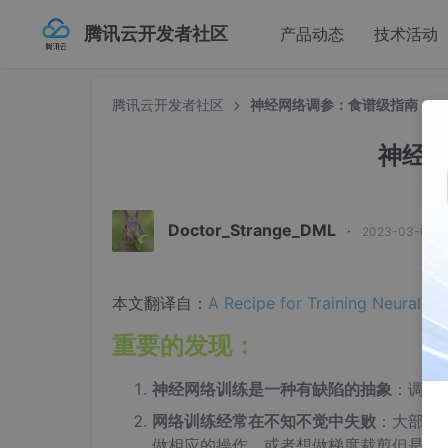
腾讯云开发者社区
产品动态
技术活动
腾讯云开发者社区
神经网络调参：食谱级指南
神经
Doctor_Strange_DML
·
2023-03-02 1
本文翻译自：
A Recipe for Training Neural N
重要的发现：
神经网络训练是一种有缺陷的抽象
：调包并
网络训练经常在不知不觉中失败
：大部分
做相应的操作，或者想做梯度裁剪但是不小