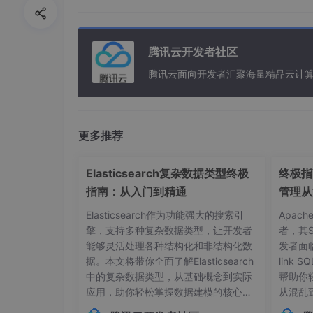
对一个batch的数据过拟合
：验证模型有拟
g。
腾讯云开发者社区
验证训练损失是否会随着模型参数增加而下
论上此时增加模型参数量会使性能提升，如
腾讯云面向开发者汇聚海量精品云计
在送入网络之前可视化数据
：确保送入网络
过程中的bug。
更多推荐
在训练过程中动态可视化预测结果
：特定的
一个直观的感觉，如训练不稳定或者学习率
Elasticsearch复杂数据类型终极
终极指南
利用反向传播确定依赖关系
：有时tenso
指南：从入门到精通
通过将loss手动设置为只和input-i有
管理从
的梯度应该都为零。可以用类似的方法确保
Elasticsearch作为功能强大的搜索引
Apac
从特殊到一般
：大家经常会在尝试从零开始
擎，支持多种复杂数据类型，让开发者
者，其
能够灵活处理各种结构化和非结构化数
发者面
明确的功能，确保他不出错，然后再进行泛
据。本文将带你全面了解Elasticsearch
link
候，可以先写一个完全循环的版本，然后通
中的复杂数据类型，从基础概念到实际
帮助你
应用，助你轻松掌握数据建模的核心技
从混乱
在此阶段结束时我们应该已经对数据有了很好的
巧。## 内部对象：构建层级化数据结构
本管理的
都能获得一个可信并且可复现的结果。此外我们应该