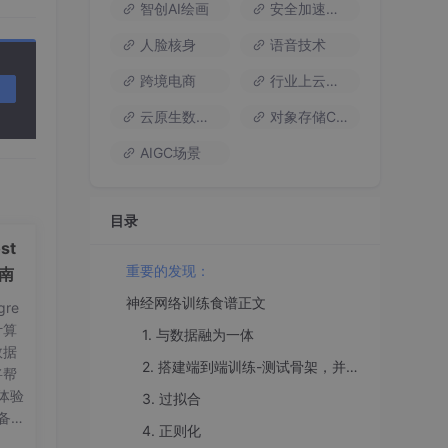
智创AI绘画
安全加速流量
bu
人脸核身
语音技术
，理
跨境电商
行业上云方案
云原生数据库
对象存储COS
增强
AIGC场景
程有
目录
st
可以
重要的发现：
路径上
指南
神经网络训练食谱正文
re
非常
计算
1. 与数据融为一体
数据
时
2. 搭建端到端训练-测试骨架，并得到baseline结果
将帮
芒格）
体验
3. 过拟合
备工
我们
4. 正则化
on
mb