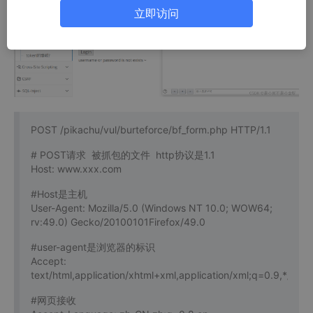
立即访问
POST /pikachu/vul/burteforce/bf_form.php HTTP/1.1
# POST请求 被抓包的文件 http协议是1.1
Host: www.xxx.com
#Host是主机
User-Agent: Mozilla/5.0 (Windows NT 10.0; WOW64;
rv:49.0) Gecko/20100101Firefox/49.0
#user-agent是浏览器的标识
Accept:
text/html,application/xhtml+xml,application/xml;q=0.9,*/*;q=
#网页接收