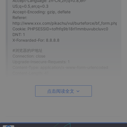
Accept-Language: zh-CN,zh;q=0.8,en-
US;q=0.5,en;q=0.3
Accept-Encoding: gzip, deflate
Referer:
http://www.xxx.com/pikachu/vul/burteforce/bf_form.php
Cookie: PHPSESSID=tofhfq9b18rl1mmbuvubcluvc0
DNT: 1
X-Forwarded-For: 8.8.8.8
#浏览器的IP地址
Connection: close
Upgrade-Insecure-Requests: 1
Content-Type: application/x-www-form-urlencoded
Content-Length: 41
username=admin&password=1234&submit=Login
点击阅读全文
#POST数据的具体内容