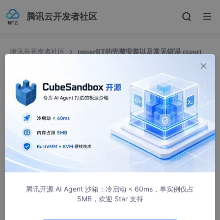
腾讯云开发者社区
腾讯云开发者社区
tensorRT的完整安装以及常见错误 export
failure: [WinError 127] 找不到指定的程序。
tensorRT的完整安装以及常见错误 export failure:
[WinError 127] 找不到指定的程序。
程序之巅
5099人浏览 · 2023-05-06 10:30:59
安装CUDA
查看本机适配的CUDA 版本
要想安装TensorRT必须要先安装CUDA和cudnn，那么首先需要去
腾讯开源 AI Agent 沙箱：冷启动 < 60ms，单实例仅占
查看自己电脑的英伟达驱动程序程序，位置如下：
5MB，欢迎 Star 支持
NVIDIA控制面板->帮助->系统信息->组件，如下图所示本机适配C