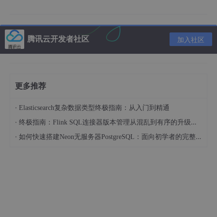
腾讯云开发者社区
加入社区
更多推荐
·
Elasticsearch复杂数据类型终极指南：从入门到精通
·
终极指南：Flink SQL连接器版本管理从混乱到有序的升级之路
·
如何快速搭建Neon无服务器PostgreSQL：面向初学者的完整指南
下载cuDNN安装包
进入英伟达官方网站，选择和自己适配的cuDNN版本，地址如
下：
cuDNN Download | NVIDIA Developer