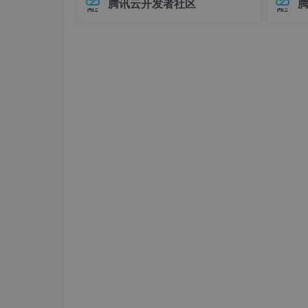
腾讯云开发者社区
在Elasticsearch中，对象类型（Objec
中，连
t）是最基础的复杂数据类型之一，用于
不已。
表示具有嵌套关系的数据。例如，我们
兼容性
可
至运行