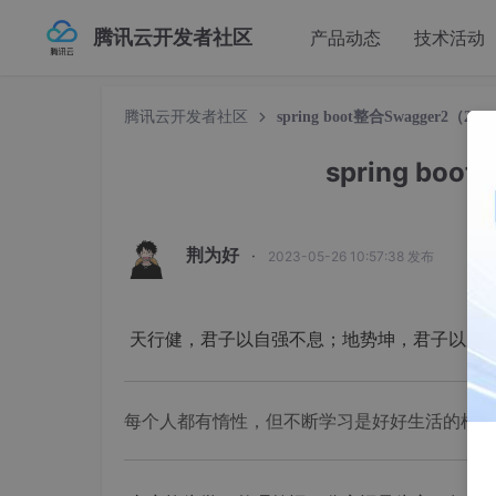
腾讯云开发者社区
产品动态
技术活动
腾讯云开发者社区
spring boot整合Swagger2（2.
spring boo
荆为好
·
2023-05-26 10:57:38 发布
天行健，君子以自强不息；地势坤，君子以厚
每个人都有惰性，但不断学习是好好生活的根本