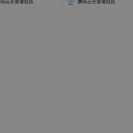
腾讯云开发者社区
腾讯云开发者社区
接器版本管理常常让开发者头疼
环境前，请确保你的系统满足以下
不同版本的连接器可能导致各种
求：- Linux操作系统（推荐Ubuntu 
问题，例如API变更、功能差异甚
04+或Debian 11+）- Git
时错误。