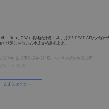
Specification，OAS）构建的开源工具，提供对REST API文档的
er类和方法通过注解方式生成文档展现出来。
i规范定义任何api生成服务器存根和客户端sdk来简化构建过程
写OpenApi规范
ST API
点击阅读全文
动生成描述API的json文件
son解析并展现