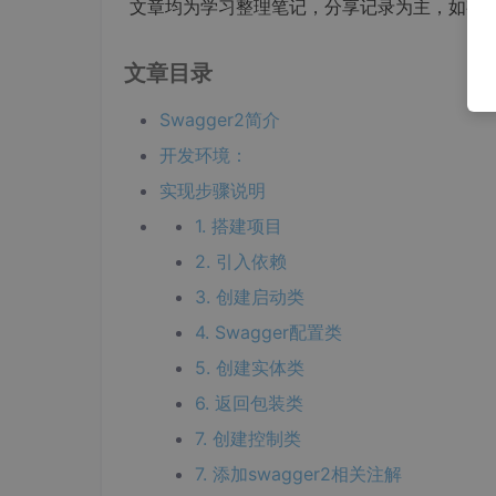
文章均为学习整理笔记，分享记录为主，如有
文章目录
Swagger2简介
开发环境：
实现步骤说明
1. 搭建项目
2. 引入依赖
3. 创建启动类
4. Swagger配置类
5. 创建实体类
6. 返回包装类
7. 创建控制类
7. 添加swagger2相关注解