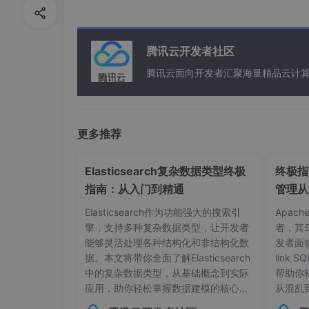
下面介绍的就是2.9.2版本
腾讯云开发者社区
开发环境：
腾讯云面向开发者汇聚海量精品云计
JDK版本：1.8
maven版本：3.9.0
更多推荐
开发工具：IDEA社区版ideaIC-2018.3
项目框架：spring boot 版本为 2.3.4.RELE
Elasticsearch复杂数据类型终极
终极指南
指南：从入门到精通
管理从
实现步骤说明
Elasticsearch作为功能强大的搜索引
Apac
1. 搭建项目
擎，支持多种复杂数据类型，让开发者
者，其
能够灵活处理各种结构化和非结构化数
发者面
创建maven项目引入springboot依赖
据。本文将带你全面了解Elasticsearch
link
项目包框架如下
中的复杂数据类型，从基础概念到实际
帮助你
应用，助你轻松掌握数据建模的核心技
从混乱
注：这里使用2.9.2版本的swagger，需要配置Sw
巧。## 内部对象：构建层级化数据结构
本管理的