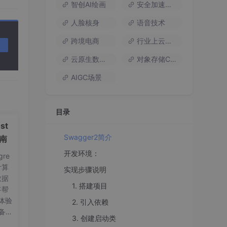
智创AI绘画
安全加速流量
人脸核身
语音技术
跨境电商
行业上云方案
云原生数据库
对象存储COS
AIGC场景
目录
st
Swagger2简介
指南
开发环境：
re
计算
实现步骤说明
数据
1. 搭建项目
将帮
体验
2. 引入依赖
备工
3. 创建启动类
on