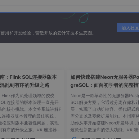
加入社区
算使用和开发经验，营造开放的云计算技术生态圈。
ASE
springboot搭建传送门
：Flink SQL连接器版本
如何快速搭建Neon无服务器Po
混乱到有序的升级之路
greSQL：面向初学者的完整
he Flink作为流处理领域的佼佼
Neon是一款革命性的无服务器Postg
SQL连接器的版本管理一直是开
SQL解决方案，它通过分离存储和
临的核心挑战。本文将系统讲解F
层，实现了自动扩缩容、类代码式
 SQL连接器版本管理的最佳实践，
库分支以及零级扩展能力。本指南
轻松应对版本兼容性问题，实现
助你从零开始搭建Neon开发环境，
到有序的升级之旅。## 连接器版
这款创新数据库的强大功能。## 准
agger2Config配置类
常见痛点 😫在Flink应用开发
作：环境要求与依赖项在开始搭建Ne