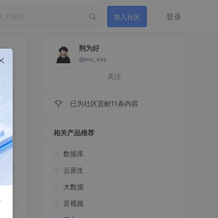
登录
加入社区
荆为好
@mo_sss
关注
已为社区贡献11条内容
相关产品推荐
数据库
云原生
大数据
r
音视频