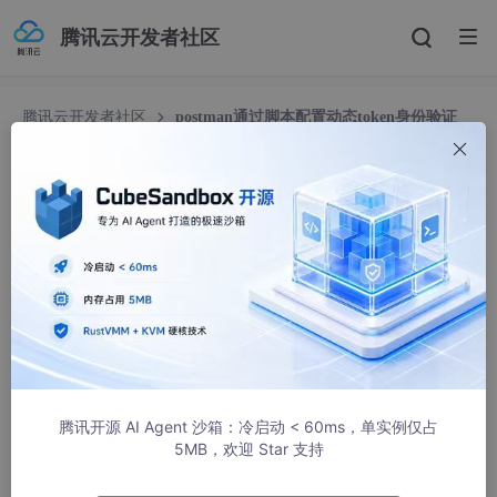
腾讯云开发者社区
腾讯云开发者社区
postman通过脚本配置动态token身份验证
postman通过脚本配置动态token身份验证
joker.zeng
3630人浏览 · 2023-06-26 15:31:07
本文的意义是自己做接口测试的时候可以不需要每次toke
n过期都要手动的配置token到header里面
就是你的token过期了，我只要点一下登录接口
腾讯开源 AI Agent 沙箱：冷启动 < 60ms，单实例仅占
而不是点了登录接口然后还复制token出来又手动去
5MB，欢迎 Star 支持
设置token