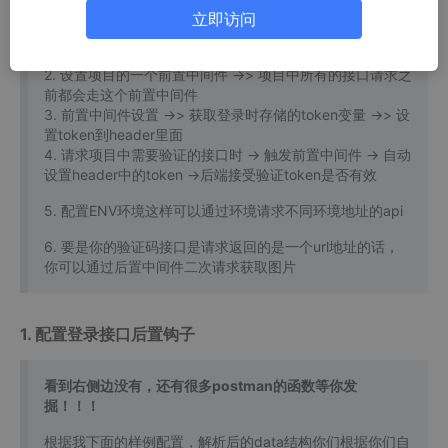
立即访问
逻辑是这样的
1. 登录的时候获取 token ->> 并且设置到全局变量 token 中
2. 设置项目的一个前置中间件 ->> 项目中所有的接口请求之
前都会走这个前置中间件
3. 前置中间件设置 ->> 获取登录时存储的token变量 ->> 设
置token到header里面
4. 请求项目中需要验证的接口时 -> 触发前置中间件 -> 自动
设置header中的token ->后端接受验证token是否有效
5. 配置ENV环境这样可以通过环境请求不同环境地址的api
6. 要是你的验证码接口是请求返回的是一个url地址的话，
你可以通过后置中间件二次请求获取图片
1. 配置登录接口后置钩子
看到右侧边没有，还有很多postman的函数等你发
掘！！！
根据我下面的样例配置，解析后的data结构你们根据你们自