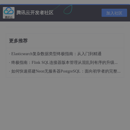
var
data
 = 
JSON
.parse(
responseBody
);
腾讯云开发者社区
加入社区
// pm.globals.set(
"access_token"
, 
data
.
data
.access_
// pm.globals.set(
"refresh_token"
, 
data
.
data
.refres
// 当然还有另一个全局设置是 collectionVariables 这是
更多推荐
pm
.environment.set(
"access_token"
, 
data
.
data
.access
pm
.environment.set(
"refresh_token"
, 
data
.
data
.refre
·
Elasticsearch复杂数据类型终极指南：从入门到精通
·
终极指南：Flink SQL连接器版本管理从混乱到有序的升级之路
·
如何快速搭建Neon无服务器PostgreSQL：面向初学者的完整指南
2. 设置全局前置钩子
这一步是读取刚刚登录设置的全局变量，然后设置到请求头
里面