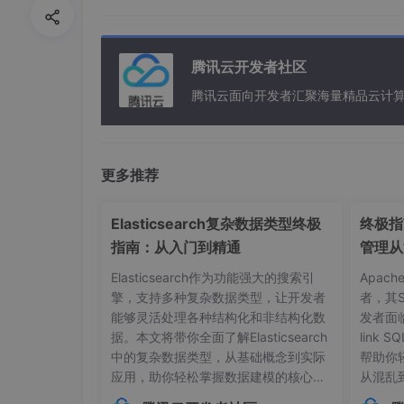
腾讯云开发者社区
腾讯云面向开发者汇聚海量精品云计
加上这个后，注解就生成了。
更多推荐
在这里就想跟告知大家一下，如果你用SpringDo
话。一般就是忘记加这个东西了。
Elasticsearch复杂数据类型终极
终极指南
指南：从入门到精通
管理从
Elasticsearch作为功能强大的搜索引
Apac
博主新推出
的gitee免费开源项目（商城+AP
擎，支持多种复杂数据类型，让开发者
者，其
能够灵活处理各种结构化和非结构化数
发者面
生鲜商城kxmall-小程序 + App + 公众号H
据。本文将带你全面了解Elasticsearch
link
App、苹果App。支持集群部署，单机部署。
中的复杂数据类型，从基础概念到实际
帮助你
统】。kxmall使用uniapp编码。使用Java开发,Sp
应用，助你轻松掌握数据建模的核心技
从混乱
MySql作为
数据库
。前端vuejs作为开发语言。
巧。## 内部对象：构建层级化数据结构
本管理的