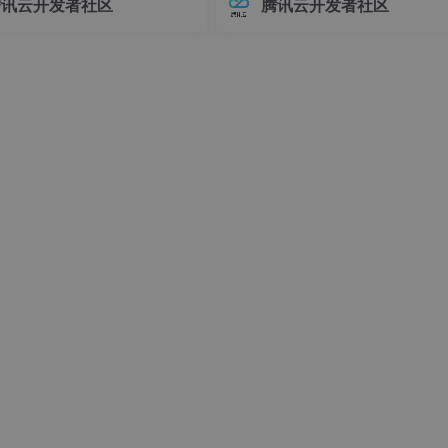
腾讯云开发者社区
腾讯云开发者社区
接器版本管理常常让开发者头疼
环境前，请确保你的系统满足以下
不同版本的连接器可能导致各种
求：- Linux操作系统（推荐Ubuntu 
问题，例如API变更、功能差异甚
04+或Debian 11+）- Git
时错误。