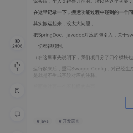
说实话，个人觉得得力推的。所以将这个功能，
在这里记录一下，搬运功能过程中碰到的一个问
其实搬运起来，没太大问题，
把SpringDoc、javadoc对应的包引入，关于
一切都很顺利。
2406
（在这里事先说明下，我们项目分了四个模块包
运行起来后，重写SwaggerConfig，对已经
1
是就是不生成字段对应的注释。
后面关注要一个不起眼的东西。
# java
# 开发语言