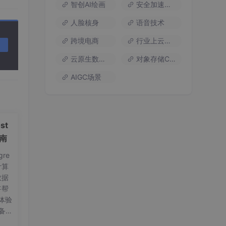
智创AI绘画
安全加速流量
人脸核身
语音技术
跨境电商
行业上云方案
云原生数据库
对象存储COS
AIGC场景
成的
st
指南
re
计算
数据
、安卓
将帮
送系
体验
为缓存、
备工
on