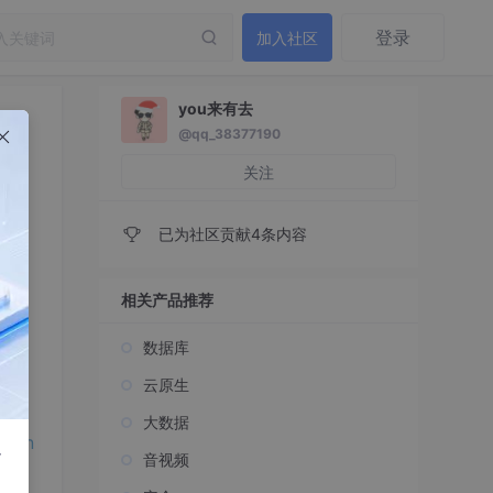
登录
加入社区
you来有去
@qq_38377190
关注
已为社区贡献4条内容
相关产品推荐
注
数据库
云原生
大数据
prin
r
音视频