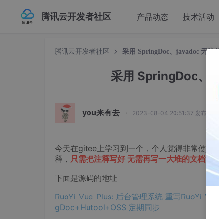
腾讯云开发者社区
产品动态
技术活动
腾讯云开发者社区
采用 SpringDoc、javadoc 
采用 SpringDoc、
you来有去
·
2023-08-04 20:51:37 发布
今天在gitee上学习到一个，个人觉得非常使用的功能
释，
只需把注释写好 无需再写一大堆的文档注
下面是源码的地址
RuoYi-Vue-Plus: 后台管理系统 重写RuoYi-Vue所
gDoc+Hutool+OSS 定期同步