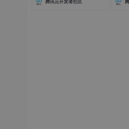
腾讯云开发者社区
在Elasticsearch中，对象类型（Objec
中，连
阿里云服务器折扣场：
点我进入
t）是最基础的复杂数据类型之一，用于
不已。
腾讯云
服务器秒杀场：
点我进入
表示具有嵌套关系的数据。例如，我们
兼容性
可
至运行