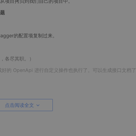
从项目拷贝到我们自己的项目中。
题
swagger的配置项复制过来。
，各尽其职。）
生成好的 OpenApi 进行自定义操作也执行了。可以生成接口文档
点击阅读全文