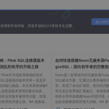
加入社区
算使用和开发经验，营造开放的云计算技术生态圈。
c、javadoc 无注解零入侵基于java注释，但是注释就是不生
：Flink SQL连接器版本
如何快速搭建Neon无服务器Po
混乱到有序的升级之路
greSQL：面向初学者的完整
he Flink作为流处理领域的佼佼
Neon是一款革命性的无服务器Postg
P+小程序+H5），有兴趣的小伙伴可
以了解一下。
SQL连接器的版本管理一直是开
SQL解决方案，它通过分离存储和
临的核心挑战。本文将系统讲解F
层，实现了自动扩缩容、类代码式
5: kxmall-生鲜商城+APP+小程序+H5。同时支持微信小程序、H5
 SQL连接器版本管理的最佳实践，
库分支以及零级扩展能力。本指南
可用于B2C商城，O2O外卖，社区超市，生鲜【带配套骑手端配
轻松应对版本兼容性问题，实现
助你从零开始搭建Neon开发环境，
ringBoot 2.1.x框架，MyBatis-plus持久层框架、Redis作
到有序的升级之旅。## 连接器版
这款创新数据库的强大功能。## 准
https://gitee.com/zhengkaixing/kxmall
常见痛点 😫在Flink应用开发
作：环境要求与依赖项在开始搭建Ne