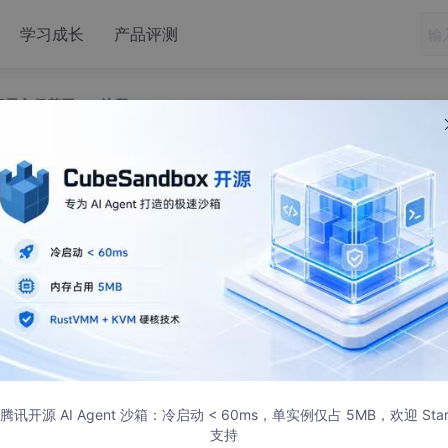
学习成长
产品评测
无注解零入侵基于java注释
javadoc 无注解零入侵基于java注释
。就是采用 SpringDoc、javadoc 无注解零入侵基于java
解了
。
有功能 集成 Sa-Token+Mybatis-Plus+Jackson+Xxl-Job+S
腾讯开源 AI Agent 沙箱：冷启动 < 60ms，单实例仅占 5MB，欢迎 Sta
支持