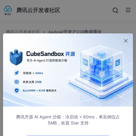
腾讯云开发者社区
腾讯云开发者社区
Android开发之USB数据通信
Android开发之USB数据通信
大渔歌_
1495人浏览 · 2023-08-07 13:40:48
Android开发中USB串口通信开发主要涉及到以下几个类及相应的
方法：
1 ，UsbManager：负责管理USB设备的类，你可以在相应代码中
通过以下方法获得
腾讯开源 AI Agent 沙箱：冷启动 < 60ms，单实例仅占
//获取UsbManager实例方法

5MB，欢迎 Star 支持
UsbManager manager 
=
 (UsbManager) getSystemService