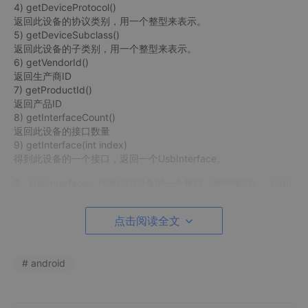
4) getDeviceProtocol()
返回此设备的协议类别，用一个整型来表示。
5) getDeviceSubclass()
返回此设备的子类别，用一个整型来表示。
6) getVendorId()
返回生产商ID
7) getProductId()
返回产品ID
8) getInterfaceCount()
返回此设备的接口数量
9) getInterface(int index)
得到此设备的一个接口，返回一个UsbInterface。
3，UsbInterface：代表USB设备的一个接口（物理接口），UsbI
nterface本身是一个类，此类的主要方法有以下：
1) getId()
点击阅读全文
得到给接口的id号。
2) getInterfaceClass()
得到该接口的类别。
# android
3) getInterfaceSubclass()
得到该接口的子类。
4) getInterfaceProtocol()
得到该接口的协议类别。