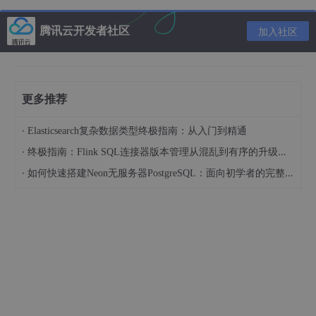
5) getEndpointCount()
获得关于此接口的节点数量。
腾讯云开发者社区
加入社区
6) getEndpoint(int index)
对于指定的index获得此接口的一个节点，返回一个UsbEndpoint.
4， UsbEndpoint：代表一个接口的某个节点的类。该类主要方
法：
1) getAddress()
更多推荐
获得此节点的地址
2) getAttributes()
·
Elasticsearch复杂数据类型终极指南：从入门到精通
获得此节点的属性
·
终极指南：Flink SQL连接器版本管理从混乱到有序的升级之路
3) getDirection()
获得此节点的数据传输方向
·
如何快速搭建Neon无服务器PostgreSQL：面向初学者的完整指南
5 ，UsbDeviceConnection：代表USB连接的一个类。用此连接
可以想USB设备发送和接收数据，主要方法有：
1)bulkTransfer(UsbEndpoint endpoint, byte[] buffer, int length,
int timeout)
通过给定的endpoint来进行大量的数据传输，传输的方向取决于该
节点的方向，buffer是要发送或接收的字节数组，length是该字节
数组的长度。传输成功则返回所传输的字节数组的长度，失败则返
回负数。
2)controlTransfer(int requestType, int request, int value, int in
dex, byte[] buffer, int length, int timeout)