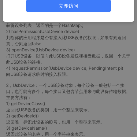
立即访问
该类提供的主要方法有：
1) getDeviceList()
获得设备列表，返回的是一个HashMap.;
2) hasPermission(UsbDevice device)
判断你的应用程序是否有接入此USB设备的权限，如果有则返回
真，否则返回false.
3) openDevice(UsbDevice device)
打开USB设备，以便向此USB设备发送和接受数据，返回一个关于
此USB设备的连接。
4) requestPermission(UsbDevice device, PendingIntent pi)
向USB设备请求临时的接入权限。
2，UsbDevice：一个USB设备对象，每个设备一般包括一个接
口，也可能有多个，每个接口又包含节点用来与此设备传输数据。
主要方法有：
1) getDeviceClass()
返回此USB设备的类别，用一个整型来表示。
2) getDeviceId()
返回唯一标识此设备的ID号，也用一个整型来表示。
3) getDeviceName()
返回此设备的名称，用一个字符串来表示。