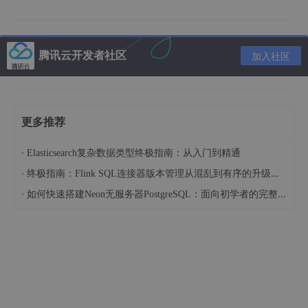
四、合同管理
1、项目合同：项目合同详情查询和展示页面
腾讯云开发者社区
加入社区
2、问题合同：问题合同详情查询和展示页面
3、合同收付款：合同收付款详情查询和展示页面
4、资金计划：实现各项目资金计划的详情查看及其增删改和导
更多推荐
出操作
·
Elasticsearch复杂数据类型终极指南：从入门到精通
5、项目考核：项目考核详情查看页面
·
终极指南：Flink SQL连接器版本管理从混乱到有序的升级之路
6、奖惩管理：奖惩查看管理页面
·
如何快速搭建Neon无服务器PostgreSQL：面向初学者的完整指南
五、预警管理
1、预警管理：预警管理和信息查看页面，可以执行设置预警指
标操作
2、预警记录：预警记录管理
六、竣工管理