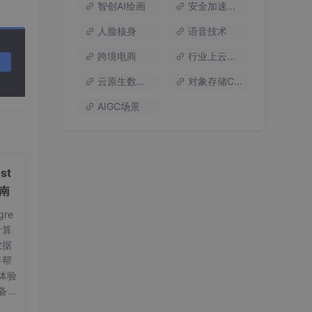
智创AI绘画
安全加速流量
允许通
人脸核身
语音技术
跨境电商
行业上云方案
云原生数据库
对象存储COS
AIGC场景
st
指南
re
计算
数据
将帮
体验
备工
on