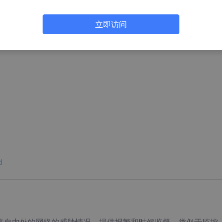
立即访问
：
d