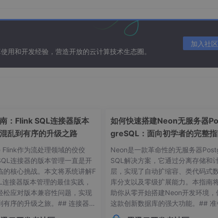
地址，端口号，协议等进行组合式的监控，由此来判断数据包是否
加入社区
算使用和开发经验，营造开放的云计算技术生态圈。
：Flink SQL连接器版本
如何快速搭建Neon无服务器Po
混乱到有序的升级之路
greSQL：面向初学者的完整
centos7以后集成的。
he Flink作为流处理领域的佼佼
Neon是一款革命性的无服务器Postg
SQL连接器的版本管理一直是开
SQL解决方案，它通过分离存储和
临的核心挑战。本文将系统讲解F
层，实现了自动扩缩容、类代码式
配置规则。配置后立即生效，不需要重启服务。
 SQL连接器版本管理的最佳实践，
库分支以及零级扩展能力。本指南
轻松应对版本兼容性问题，实现
助你从零开始搭建Neon开发环境，
到有序的升级之旅。## 连接器版
这款创新数据库的强大功能。## 准
常见痛点 😫在Flink应用开发
作：环境要求与依赖项在开始搭建Ne