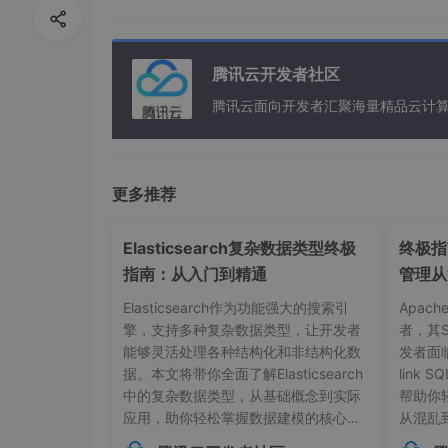
网络层防火墙：iptables、包过滤防火墙
访问控制，每个数据包的源ip地址，目的IP
过
腾讯云开发者社区
腾讯云面向开发者汇聚海量精品云计
1、通信的五要素和四要素？
五要素：源/目的ip 源/目的端口 协议
更多推荐
四要素：源/目的ip 源/目的端口
Elasticsearch复杂数据类型终极
终极指南
iptables：系统自带的包过滤防火墙
指南：从入门到精通
管理从
firewalld：主机防火墙，他也有包过滤的功能。
Elasticsearch作为功能强大的搜索引
Apac
擎，支持多种复杂数据类型，让开发者
者，其
三、iptables：
能够灵活处理各种结构化和非结构化数
发者面
内核防火墙，内置四个表，而且在所有的表中，
据。本文将带你全面了解Elasticsearch
link
中的复杂数据类型，从基础概念到实际
帮助你
应用，助你轻松掌握数据建模的核心技
从混乱
1、四表五链：
巧。## 内部对象：构建层级化数据结构
本管理的