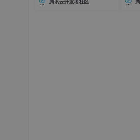
腾讯云开发者社区
四个表：
在Elasticsearch中，对象类型（Objec
中，连
t）是最基础的复杂数据类型之一，用于
不已。
raw：连接跟踪跟踪数据的一种机制。配置了之
表示具有嵌套关系的数据。例如，我们
兼容性
可
至运行
mangle：修改数据包的标记位规则
nat：地址转换的规则表
filter：包过滤规则表。根据预定义的规则，人
四个表的优先级：
raw——mangle——nat——filter
五链：
PREROUTING链：处理数据包进入本机之前的
input链：处理数据包进入本机规则
forward链：处理数据包，转发到其他主机的规