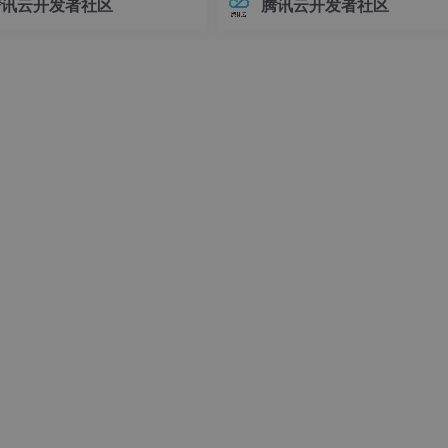
腾讯云开发者社区
腾讯云开发者社区
接器版本管理常常让开发者头疼
环境前，请确保你的系统满足以下
不同版本的连接器可能导致各种
求：- Linux操作系统（推荐Ubuntu 
后，可以加快防火墙的穿越速度（关闭raw里面的追踪）
问题，例如API变更、功能差异甚
04+或Debian 11+）- Git
时错误。
工设置的规则，对符合条件的数据包进行过滤，也是iptables的
规则
则