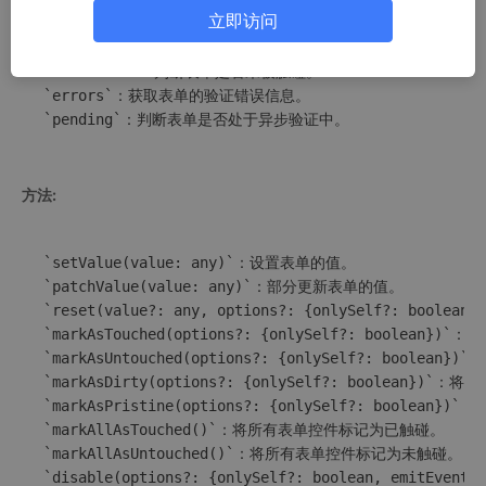
`dirty`：判断表单是否已被修改。

立即访问
`pristine`：判断表单是否未被修改。

`touched`：判断表单是否已被触碰。

`untouched`：判断表单是否未被触碰。

`errors`：获取表单的验证错误信息。

`pending`：判断表单是否处于异步验证中。
方法:
`setValue(value: any)`：设置表单的值。

`patchValue(value: any)`：部分更新表单的值。

`reset(value?: any, options?: {onlySelf?: boolea
`markAsTouched(options?: {onlySelf?: boolean}
`markAsUntouched(options?: {onlySelf?: boolea
`markAsDirty(options?: {onlySelf?: boolean})`
`markAsPristine(options?: {onlySelf?: boolean
`markAllAsTouched()`：将所有表单控件标记为已触碰。

`markAllAsUntouched()`：将所有表单控件标记为未触碰。

`disable(options?: {onlySelf?: boolean, emitEven