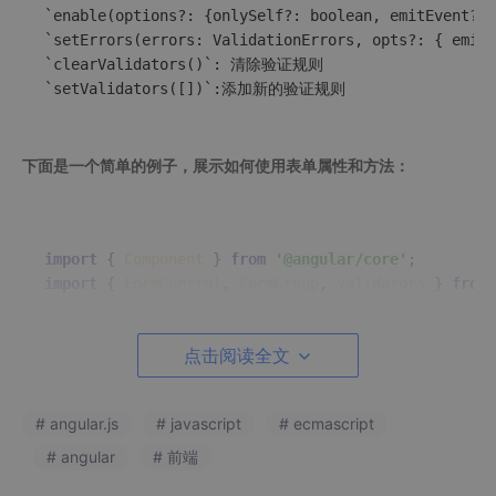
`enable(options?: {onlySelf?: boolean, emitEvent
`setErrors(errors: ValidationErrors, opts?: { 
`clearValidators()`: 清除验证规则

下面是一个简单的例子，展示如何使用表单属性和方法：
import
 { 
Component
 } 
from
'@angular/core'
import
 { 
FormControl
, 
FormGroup
, 
Validators
 } 
from
@Component
({

点击阅读全文
selector
: 
'app-your-component'
,

templateUrl
: 
'./your-component.component.html'
,

styleUrls
: [
'./your-component.component.css'
]

# angular.js
# javascript
# ecmascript
export
class
YourComponent
 {

# angular
# 前端
formGroup
: 
FormGroup
;
