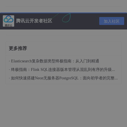
constructor
(
) {

this
.
formGroup
 = 
new
FormGroup
({

腾讯云开发者社区
name
: 
new
FormControl
(
''
, 
Validators
.
required
加入社区
email
: 
new
FormControl
(
''
, [
Validators
.
requir
age
: 
new
FormControl
(
''
, 
Validators
.
min
(
18
))

    });

  }

更多推荐
submitForm
(
) {

·
Elasticsearch复杂数据类型终极指南：从入门到精通
if
 (
this
.
formGroup
.
valid
) {

·
终极指南：Flink SQL连接器版本管理从混乱到有序的升级之路
console
.
log
(
'表单提交成功'
);

console
.
log
(
this
.
formGroup
.
value
);

·
如何快速搭建Neon无服务器PostgreSQL：面向初学者的完整指南
    } 
else
 {

console
.
log
(
'表单验证未通过'
);

console
.
log
(
this
.
formGroup
.
errors
);

    }

  }

resetForm
(
) {

this
.
formGroup
.
reset
();
