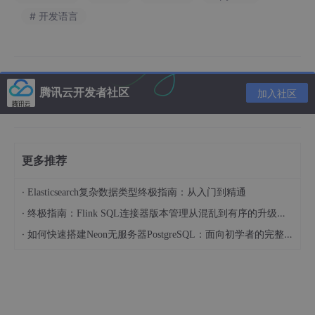
# 开发语言
腾讯云开发者社区
加入社区
今天给大家分享关于根据商品ID或者是商品链接封装接口获取京东
商品详情数据接口方法，支持高并发请求。
JD.item_get-获得JD商品详情数据接口返回值说明
更多推荐
1.公共参数
·
名
类
必
Elasticsearch复杂数据类型终极指南：从入门到精通
描述
称
型
须
·
终极指南：Flink SQL连接器版本管理从混乱到有序的升级之路
·
如何快速搭建Neon无服务器PostgreSQL：面向初学者的完整指南
St
ri
调用key（必须以GET方式拼接在URL中，演
key
是
n
示
demo
示例地址）
g
St