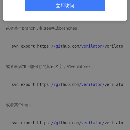
立即访问
svn export https:
//gi
thub.com
/verilator/
verilator
/t
或者某个branch，把tree换成branches
svn export https:
//gi
thub.com
/verilator/
verilator
/b
或者最后加上想保存的其它名字，如verilatorex，
svn export https:
//gi
thub.com
/verilator/
verilator
/b
或者某个tags
svn export https:
//gi
thub.com
/verilator/
verilator
/t