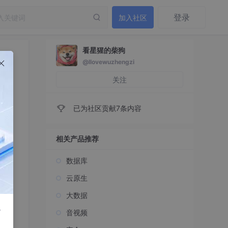
登录
加入社区
看星猩的柴狗
@llovewuzhengzi
关注
已为社区贡献7条内容
相关产品推荐
数据库
云原生
大数据
r
音视频