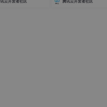
腾讯云开发者社区
腾讯云开发者社区
接器版本管理常常让开发者头疼
环境前，请确保你的系统满足以下
不同版本的连接器可能导致各种
求：- Linux操作系统（推荐Ubuntu 
问题，例如API变更、功能差异甚
04+或Debian 11+）- Git
时错误。