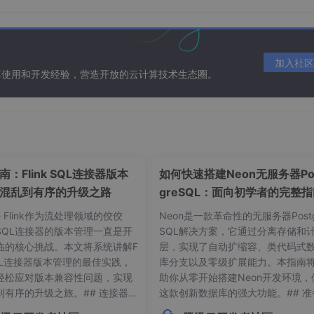
。这是因为如果码距为d+1，那么任何d位的错误都会导致编码从
其他合法码字相同。这样，接收方可以通过检查编码是否为一个
加入社区
算使用和开发经验，营造开放的云计算技术生态圈。
可能会存在两个合法的码字，它们之间的海明距离小于或等于d，
码字，从而无法检测到错误。
+1。这是因为为了纠正错误，接收方不仅需要能够检测到错误，
+1，那么即使发生了d位错误，错误的码字与所有合法码字的最
较接收到的码字与所有合法码字的海明距离来确定最有可能的原始
个合法码字与错误的码字海明距离相同，从而无法准确确定原始码
：Flink SQL连接器版本
如何快速搭建Neon无服务器Po
混乱到有序的升级之路
greSQL：面向初学者的完整
he Flink作为流处理领域的佼佼
Neon是一款革命性的无服务器Postg
SQL连接器的版本管理一直是开
SQL解决方案，它通过分离存储和
临的核心挑战。本文将系统讲解F
层，实现了自动扩缩容、类代码式
 SQL连接器版本管理的最佳实践，
库分支以及零级扩展能力。本指南
轻松应对版本兼容性问题，实现
助你从零开始搭建Neon开发环境，
到有序的升级之旅。## 连接器版
这款创新数据库的强大功能。## 准
常见痛点 😫在Flink应用开发
作：环境要求与依赖项在开始搭建Ne