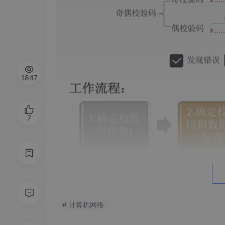
1847
7
海明距离
如果找到码距为1，那肯定为1了，因为是最小的
# 计算机网络
编码集的码距从1开始找，递增找