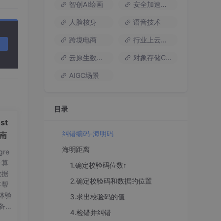
智创AI绘画
安全加速流量
人脸核身
语音技术
一个
跨境电商
行业上云方案
合法
这意
云原生数据库
对象存储COS
AIGC场景
还需要
小汉明
码
目录
字。
st
纠错编码-海明码
指南
海明距离
re
计算
1.确定校验码位数r
数据
2.确定校验码和数据的位置
将帮
体验
3.求出校验码的值
备工
4.检错并纠错
on