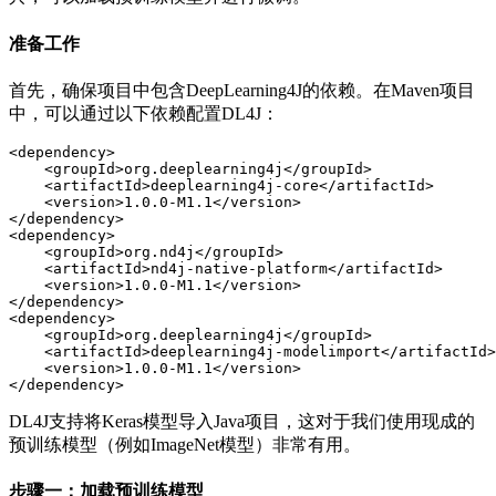
准备工作
首先，确保项目中包含DeepLearning4J的依赖。在Maven项目
中，可以通过以下依赖配置DL4J：
<
dependency
>
<
groupId
>
org.deeplearning4j
</
groupId
>
<
artifactId
>
deeplearning4j-core
</
artifactId
>
<
version
>
1.0.0-M1.1
</
version
>
</
dependency
>
<
dependency
>
<
groupId
>
org.nd4j
</
groupId
>
<
artifactId
>
nd4j-native-platform
</
artifactId
>
<
version
>
1.0.0-M1.1
</
version
>
</
dependency
>
<
dependency
>
<
groupId
>
org.deeplearning4j
</
groupId
>
<
artifactId
>
deeplearning4j-modelimport
</
artifactId
>
<
version
>
1.0.0-M1.1
</
version
>
</
dependency
>
DL4J支持将Keras模型导入Java项目，这对于我们使用现成的
预训练模型（例如ImageNet模型）非常有用。
步骤一：加载预训练模型