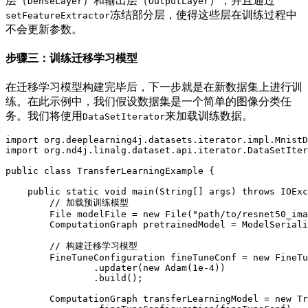
层（
）和输出层（
），并且通过
DenseLayer
OutputLayer
冻结部分层，使得这些层在训练过程中
setFeatureExtractor
不会更新参数。
步骤三：训练迁移学习模型
在迁移学习模型构建完毕后，下一步就是在新数据集上进行训
练。在此示例中，我们假设数据集是一个简单的图像分类任
务。我们将使用
来加载训练数据。
DataSetIterator
import
org
.
deeplearning4j
.
datasets
.
iterator
.
impl
.
MnistD
import
org
.
nd4j
.
linalg
.
dataset
.
api
.
iterator
.
DataSetIter
public
class
TransferLearningExample
{
public
static
void
main
(
String
[
]
 args
)
throws
IOExc
// 加载预训练模型
File
 modelFile 
=
new
File
(
"path/to/resnet50_ima
ComputationGraph
 pretrainedModel 
=
ModelSeriali
// 构建迁移学习模型
FineTuneConfiguration
 fineTuneConf 
=
new
FineTu
.
updater
(
new
Adam
(
1e-4
)
)
.
build
(
)
;
ComputationGraph
 transferLearningModel 
=
new
Tr