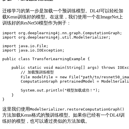
迁移学习的第一步是加载一个预训练模型。DL4J可以轻松加
载Keras训练好的模型。在这里，我们使用一个在ImageNet上
训练好的ResNet50模型作为例子：
import
org
.
deeplearning4j
.
nn
.
graph
.
ComputationGraph
;
import
org
.
deeplearning4j
.
util
.
ModelSerializer
;
import
java
.
io
.
File
;
import
java
.
io
.
IOException
;
public
class
TransferLearningExample
{
public
static
void
main
(
String
[
]
 args
)
throws
IOExc
// 加载预训练模型
File
 modelFile 
=
new
File
(
"path/to/resnet50_ima
ComputationGraph
 pretrainedModel 
=
ModelSeriali
System
.
out
.
println
(
"模型加载成功！"
)
;
}
}
这里我们使用
ModelSerializer.restoreComputationGraph()
方法加载Keras格式的预训练模型。如果你已经有一个DL4J训
练好的模型，也可以通过类似的方法加载。