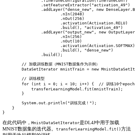
.
fineTuneConfiguration
(
fineTuneConf
)
.
setFeatureExtractor
(
"activation_49"
)
.
addLayer
(
"dense_new"
,
new
DenseLayer
.
B
.
nIn
(
2048
)
.
nOut
(
256
)
.
activation
(
Activation
.
RELU
)
.
build
(
)
,
"activation_49"
)
.
addLayer
(
"output_new"
,
new
OutputLayer
.
nIn
(
256
)
.
nOut
(
10
)
.
activation
(
Activation
.
SOFTMAX
)
.
build
(
)
,
"dense_new"
)
.
build
(
)
;
// 加载训练数据（MNIST数据集作为示例）
DataSetIterator
 mnistTrain 
=
new
MnistDataSetIt
// 训练模型
for
(
int
 i 
=
0
;
 i 
<
10
;
 i
++
)
{
// 训练10个epoch
            transferLearningModel
.
fit
(
mnistTrain
)
;
}
System
.
out
.
println
(
"训练完成！"
)
;
}
}
在此代码中，
是DL4J中用于加载
MnistDataSetIterator
MNIST数据集的迭代器。
方法
transferLearningModel.fit()