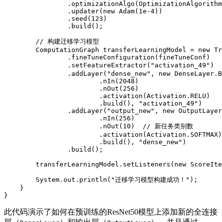
.
optimizationAlgo
(
OptimizationAlgorithm
.
updater
(
new
Adam
(
1e-4
)
)
.
seed
(
123
)
.
build
(
)
;
// 构建迁移学习模型
ComputationGraph
 transferLearningModel 
=
new
Tr
.
fineTuneConfiguration
(
fineTuneConf
)
.
setFeatureExtractor
(
"activation_49"
)
.
addLayer
(
"dense_new"
,
new
DenseLayer
.
B
.
nIn
(
2048
)
.
nOut
(
256
)
.
activation
(
Activation
.
RELU
)
.
build
(
)
,
"activation_49"
)
.
addLayer
(
"output_new"
,
new
OutputLayer
.
nIn
(
256
)
.
nOut
(
10
)
// 新任务类别数
.
activation
(
Activation
.
SOFTMAX
)
.
build
(
)
,
"dense_new"
)
.
build
(
)
;
        transferLearningModel
.
setListeners
(
new
ScoreIte
System
.
out
.
println
(
"迁移学习模型构建成功！"
)
;
}
}
此代码演示了如何在预训练的ResNet50模型上添加新的全连接