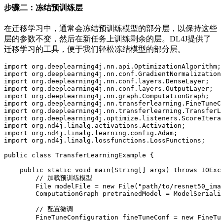
步骤二：冻结预训练层
在迁移学习中，通常会冻结预训练模型的部分层，以保持这些
层的参数不变，然后在新任务上训练剩余的层。DL4J提供了
迁移学习的工具，便于我们轻松冻结模型的部分层。
import
org
.
deeplearning4j
.
nn
.
api
.
OptimizationAlgorithm
;
import
org
.
deeplearning4j
.
nn
.
conf
.
GradientNormalization
import
org
.
deeplearning4j
.
nn
.
conf
.
layers
.
DenseLayer
;
import
org
.
deeplearning4j
.
nn
.
conf
.
layers
.
OutputLayer
;
import
org
.
deeplearning4j
.
nn
.
graph
.
ComputationGraph
;
import
org
.
deeplearning4j
.
nn
.
transferlearning
.
FineTuneC
import
org
.
deeplearning4j
.
nn
.
transferlearning
.
TransferL
import
org
.
deeplearning4j
.
optimize
.
listeners
.
ScoreItera
import
org
.
nd4j
.
linalg
.
activations
.
Activation
;
import
org
.
nd4j
.
linalg
.
learning
.
config
.
Adam
;
import
org
.
nd4j
.
linalg
.
lossfunctions
.
LossFunctions
;
public
class
TransferLearningExample
{
public
static
void
main
(
String
[
]
 args
)
throws
IOExc
// 加载预训练模型
File
 modelFile 
=
new
File
(
"path/to/resnet50_ima
ComputationGraph
 pretrainedModel 
=
ModelSeriali
// 配置微调
FineTuneConfiguration
 fineTuneConf 
=
new
FineTu