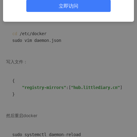
立即访问
解决方法
cd
 /etc/docker

写入文件：
{

"registry-mirrors"
:[
"hub.littlediary.cn"
]

然后重启docker
sudo 
system
ctl daemon-reload
