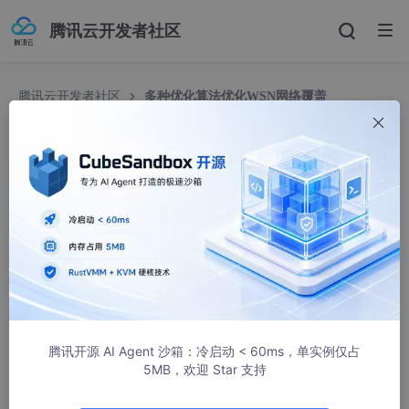
腾讯云开发者社区
腾讯云开发者社区
多种优化算法优化WSN网络覆盖
多种优化算法优化WSN网络覆盖
weixin_51362119
338人浏览 · 2025-01-09 12:24:10
采用多种优化算法对无线传感器网络（WSN）的覆盖范围进行优
化。通过融合遗传算法、粒子群优化算法、蚁群算法等多种先进优
化技术，系统能够智能配置传感器节点的位置与数量，最大化网络
覆盖率，同时有效降低能耗与部署成本。多算法协同工作，增强了
全局搜索能力与收敛速度，避免陷入局部最优解，从而显著提升W
SN在复杂环境中的性能表现。该优化方案适用于环境监测、智慧
腾讯开源 AI Agent 沙箱：冷启动 < 60ms，单实例仅占
城市建设、农业物联网等多种应用场景，为用户提供高效、可靠的
5MB，欢迎 Star 支持
无线网络覆盖解决方案，助力各类物联网项目实现最佳覆盖效果与
资源利用率。