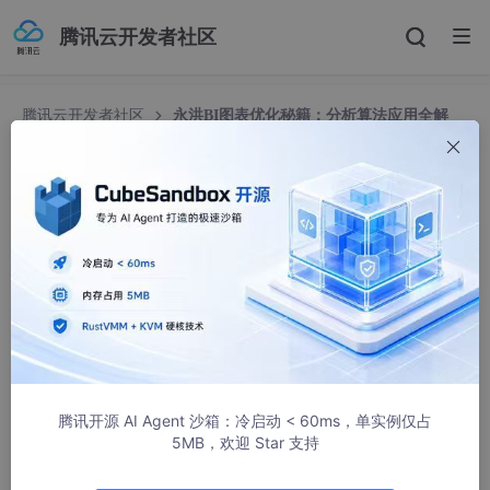
腾讯云开发者社区
腾讯云开发者社区
永洪BI图表优化秘籍：分析算法应用全解
析，让你的数据可视化更智能！
永洪BI图表优化秘籍：分析算法应用全解析，让你
的数据可视化更智能！
永洪数据分析社区
571人浏览 · 2025-03-10 18:30:31
产品支持在编辑报告页面创建分析算法，编辑报告里创建分析算法
后，新生成的字段作用域是当前报表，当前报表上的所有组件都可
以使用此数据集上的R 字段，仅该报告可以使用。要使用分析算
法，需要先配置Rserver，配置方法参考《
R安装、启动
》和《R配
腾讯开源 AI Agent 沙箱：冷启动 < 60ms，单实例仅占
置
》。
5MB，欢迎 Star 支持
1.功能说明