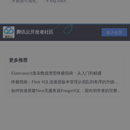
# 数据可视化
# big data
在弹出的“ 分析算法” 窗口中输入名称，选择分析算法类型，选择
腾讯云开发者社区
加入社区
并设置算法需要的数据列或属性值，或自定义R脚本，返回新的R
字段（输出值）。根据分析算法生成R字段，作用域是当前数据
集，所有使用该数据集的报表都能使用此数据集上的R字段。
更多推荐
·
Elasticsearch复杂数据类型终极指南：从入门到精通
·
终极指南：Flink SQL连接器版本管理从混乱到有序的升级之路
·
如何快速搭建Neon无服务器PostgreSQL：面向初学者的完整指南