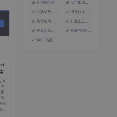
智创AI绘画
安全加速流量
人脸核身
语音技术
跨境电商
行业上云方案
云原生数据库
对象存储COS
AIGC场景
st
指南
re
计算
数据
将帮
体验
备工
on