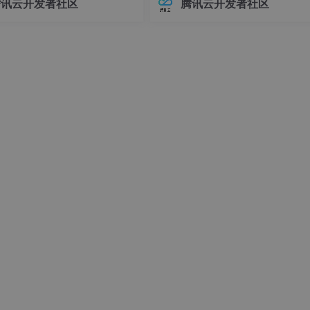
腾讯云开发者社区
腾讯云开发者社区
接器版本管理常常让开发者头疼
环境前，请确保你的系统满足以下
不同版本的连接器可能导致各种
求：- Linux操作系统（推荐Ubuntu 
问题，例如API变更、功能差异甚
04+或Debian 11+）- Git
时错误。