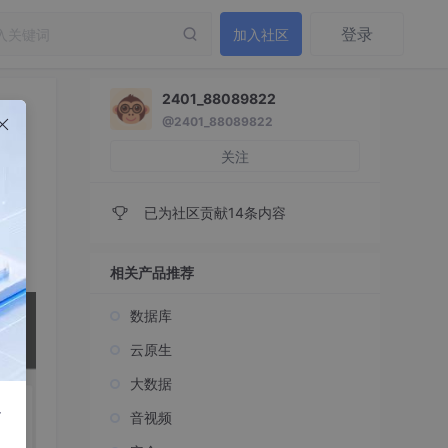
登录
加入社区
2401_88089822
@2401_88089822
关注
已为社区贡献14条内容
相关产品推荐
数据库
云原生
大数据
r
音视频