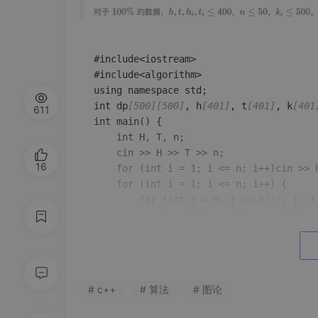
#include<iostream>

#include<algorithm>

using namespace std;

int dp
[500]
[500]
, h
[401]
, t
[401]
, k
[401
611
int main() {

	int H, T, n;

	cin >> H >> T >> n;

16
	for (int i = 1; i <= n; i++)cin >> 
	for (int i = 1; i <= n; i++) {

		for (int j = H; j >= h
[i]
; j--) 
			for (int q = T; q >= t
[i]
; 
				dp
[j]
[q]
 = max(dp
[j]
[q]
			}

		}

	}

# c++
# 算法
# 图论
	cout << dp
[H]
[T]
;

	return 0;
