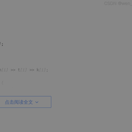
]
;

h
[i]
 >> t
[i]
 >> k
[i]
;

{

q--) {

,dp
[j-h
[i]
]
[q-t
[i]
]
+k
[i]
);

点击阅读全文