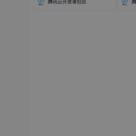
腾讯云开发者社区
在Elasticsearch中，对象类型（Objec
中，连
t）是最基础的复杂数据类型之一，用于
不已。
表示具有嵌套关系的数据。例如，我们
兼容性
可
至运行