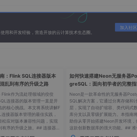
加入社区
算使用和开发经验，营造开放的云计算技术生态圈。
：Flink SQL连接器版本
如何快速搭建Neon无服务器Po
混乱到有序的升级之路
greSQL：面向初学者的完整
he Flink作为流处理领域的佼佼
Neon是一款革命性的无服务器Postg
SQL连接器的版本管理一直是开
SQL解决方案，它通过分离存储和
临的核心挑战。本文将系统讲解F
层，实现了自动扩缩容、类代码式
 SQL连接器版本管理的最佳实践，
库分支以及零级扩展能力。本指南
轻松应对版本兼容性问题，实现
助你从零开始搭建Neon开发环境，
到有序的升级之旅。## 连接器版
这款创新数据库的强大功能。## 准
常见痛点 😫在Flink应用开发
作：环境要求与依赖项在开始搭建Ne