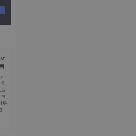
st
指南
re
计算
数据
将帮
体验
备工
on
要
20.