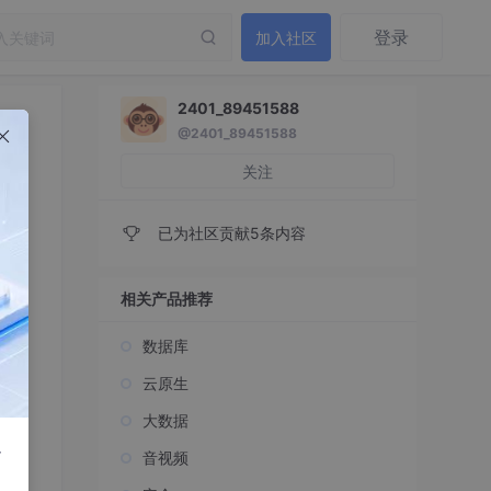
登录
加入社区
2401_89451588
@2401_89451588
关注
已为社区贡献5条内容
相关产品推荐
数据库
云原生
大数据
r
音视频