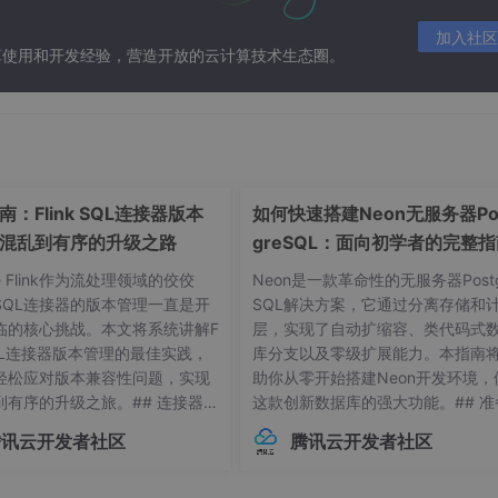
加入社区
算使用和开发经验，营造开放的云计算技术生态圈。
：Flink SQL连接器版本
如何快速搭建Neon无服务器Po
混乱到有序的升级之路
greSQL：面向初学者的完整
he Flink作为流处理领域的佼佼
Neon是一款革命性的无服务器Postg
SQL连接器的版本管理一直是开
SQL解决方案，它通过分离存储和
临的核心挑战。本文将系统讲解F
层，实现了自动扩缩容、类代码式
 SQL连接器版本管理的最佳实践，
库分支以及零级扩展能力。本指南
轻松应对版本兼容性问题，实现
助你从零开始搭建Neon开发环境，
到有序的升级之旅。## 连接器版
这款创新数据库的强大功能。## 准
常见痛点 😫在Flink应用开发
作：环境要求与依赖项在开始搭建Ne
腾讯云开发者社区
腾讯云开发者社区
接器版本管理常常让开发者头疼
环境前，请确保你的系统满足以下
不同版本的连接器可能导致各种
求：- Linux操作系统（推荐Ubuntu 