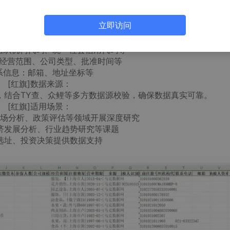
据样本数量：约2.48亿条
数据字段：
立即访问
名称、别名、地址、行业分类、法人代表等
：注册资本、注册状态、注册时间等
：组织机构代码、统一社会信用代码等
：经营范围、公司类型、批准时间等
联系信息：邮箱、地址坐标等
[红旗]数据来源：
，结合TY查、众鲤等多方数据源校验，确保数据真实可靠。
[红旗]适用场景：
市场分析、政策评估等领域开展深度研究
济发展分析、行业趋势研究等课题
选址、投资决策提供数据支持