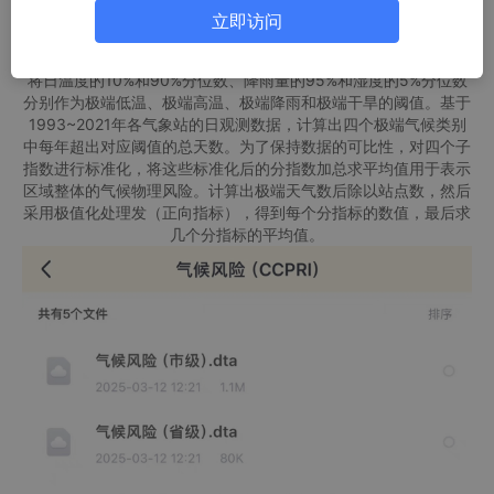
数据已整理，直接可用，质量保证
立即访问
计算方法：地级市气候风险采用1973~1992年的历史观测信息，
将日温度的10%和90%分位数、降雨量的95%和湿度的5%分位数
分别作为极端低温、极端高温、极端降雨和极端干旱的阈值。基于
1993~2021年各气象站的日观测数据，计算出四个极端气候类别
中每年超出对应阈值的总天数。为了保持数据的可比性，对四个子
指数进行标准化，将这些标准化后的分指数加总求平均值用于表示
区域整体的气候物理风险。计算出极端天气数后除以站点数，然后
采用极值化处理发（正向指标），得到每个分指标的数值，最后求
几个分指标的平均值。