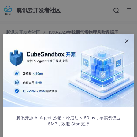
腾讯云开发者社区
腾讯云开发者社区
1993-2023年我掴气候物理风险数据库
（CCPRI）
1993-2023年我掴气候物理风险数据库（CCPRI）
2401_89451588
607人浏览 · 2025-04-29 13:49:38
1993-2023年我掴气候物理风险
数据库
（CCPRI）
（搬运数据！仅供学术研究使用！无不良影响！）
包含31个省份和229个城市层面的年度气候物理风险指数，四个分
指数：极端低温（LTD）、极端高温（HTD）、极端降雨（ER
腾讯开源 AI Agent 沙箱：冷启动 < 60ms，单实例仅占
D）、极端干旱（EDD）。数据详细且全面，适合研究和分析各地
5MB，欢迎 Star 支持
区的气候物理风险。
包含excel格式和dta格式数据