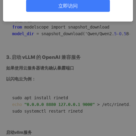
2. 下载Qwen开源模型
立即访问
#模型下载
from
model_dir
 = snapshot_download('Qwen/Qwen2.
5
-
0
.
5
B-In
3. 启动 vLLM 的 OpenAI 兼容服务
如果使用云服务器请先确认暴露端口
以闪电云为例：
echo
"0.0.0.0 8880 127.0.0.1 9000"
 > /etc/rinetd.co
sudo systemctl restart rinetd
启动vllm服务