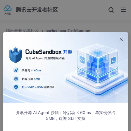
腾讯云开发者社区
腾讯云开发者社区
spring boot GetMapping
spring boot GetMapping
wowocpp
355人浏览 · 2025-05-15 16:19:44
spring boot GetMapping
Spring Boot 还提供了更简洁的编写 URL映射的方法，如
@GetMapping(“)，它等价于
@RequestMapping(value =”/",method =RequestMethod.GE
T)。
腾讯开源 AI Agent 沙箱：冷启动 < 60ms，单实例仅占
除此之外还有下面的写法。
5MB，欢迎 Star 支持
@GetMapping：处理GET请求。
@PostMapping：处理POST请求。