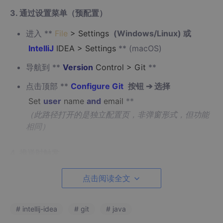
3. ​
通过设置菜单（预配置）​
进入 ​**
File
> Settings
​ (Windows/Linux) 或 ​
IntelliJ
IDEA > Settings
**​ (macOS)
导航到 ​**
Version
Control > Git
**​
点击顶部 ​**
Configure Git
​ 按钮 ➔ 选择 ​
Set
user
name
and
email
**​
（此路径打开的是独立配置页，非弹窗形式，但功能
相同）
4. ​
推送时触发
执行 ​**
VCS > Git >
Push
**​ 时若信息缺失，也会
点击阅读全文
弹出该窗口
# intellij-idea
# git
# java