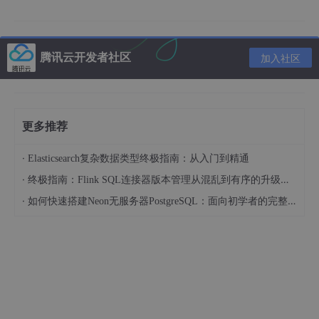
✅ 关键说明：
此弹窗是 ​
IDEA 的主动提醒机制
，无法像普通设置窗
口一样直接打开
腾讯云开发者社区
加入社区
触发核心逻辑：​
执行需用户信息的 Git 操作 + 检测到
配置为空
勾选 ​**
✓
Set
properties
globally
**​ 会将信息保存
更多推荐
到系统全局配置（
~/.gitconfig
），取消则仅对当前
项目生效
·
Elasticsearch复杂数据类型终极指南：从入门到精通
·
终极指南：Flink SQL连接器版本管理从混乱到有序的升级之路
💡 ​
实践建议
​：直接尝试提交任意文件（如修改
·
如何快速搭建Neon无服务器PostgreSQL：面向初学者的完整指南
README.md），是最快触发此弹窗的方式。确保勾选全局
设置后，未来所有项目无需重复配置。