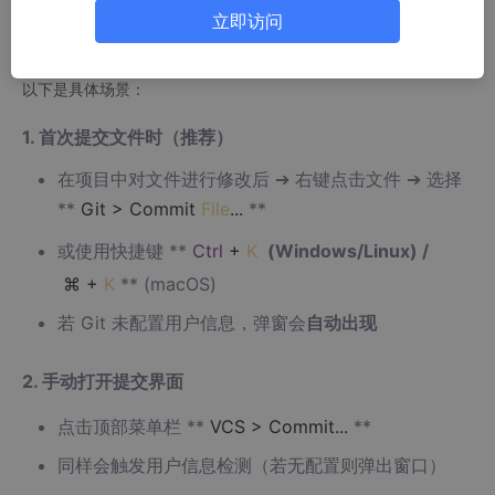
⚡ 最直接触发方式：
立即访问
当 IntelliJ IDEA 检测到你尝试执行 ​
Git 操作
​（如提交、推送），但
全局/项目配置中 ​
缺少用户名或邮箱信息
​ 时，会自动弹出此窗口。
以下是具体场景：
1. ​
首次提交文件时（推荐）​
在项目中对文件进行修改后 ➔ 右键点击文件 ➔ 选择 ​
**
Git > Commit
File
...
**​
或使用快捷键 ​**
Ctrl
+
K
​ (Windows/Linux) / ​
⌘
+
K
**​ (macOS)
若 Git 未配置用户信息，弹窗会
自动出现
2. ​
手动打开提交界面
点击顶部菜单栏 ​**
VCS > Commit...
**​
同样会触发用户信息检测（若无配置则弹出窗口）