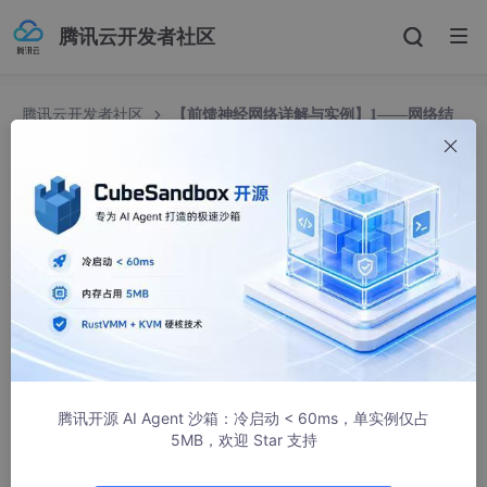
腾讯云开发者社区
腾讯云开发者社区
【前馈神经网络详解与实例】1——网络结
构
【前馈神经网络详解与实例】1——网络结构
colus_SEU
1157人浏览 · 2025-08-19 21:19:00
前馈神经网络的定义
：前馈神经网络是一种最简单的人工神
经网络，其信息流动方向是单向的（从输入层→隐藏层→输出
层），不存在循环或反馈连接，是深度学习的基础模型。
前馈神经网络的核心思想
：通过多层非线性变换拟合输入与
腾讯开源 AI Agent 沙箱：冷启动 < 60ms，单实例仅占
输出之间的映射关系，实现从数据到目标的端到端学习。
5MB，欢迎 Star 支持
我的前馈神经网络系列文章如下，便于读者成体系学习：