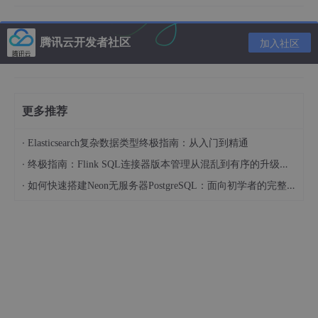
腾讯云开发者社区
加入社区
为输入
更多推荐
为偏置项
·
Elasticsearch复杂数据类型终极指南：从入门到精通
为输入对应的权值
·
终极指南：Flink SQL连接器版本管理从混乱到有序的升级之路
即为对输入加权并与其他输入求
·
如何快速搭建Neon无服务器PostgreSQL：面向初学者的完整指南
和
为激活函数
1943 年，McCulloch 和 Pitts 将上述情形抽象为上图所示的简单
模型，这就是一直沿用至今的
M-P 神经元模型
。把许多这样的神
经元按照一定的
层次结构
连接起来，就得到了神经网络。