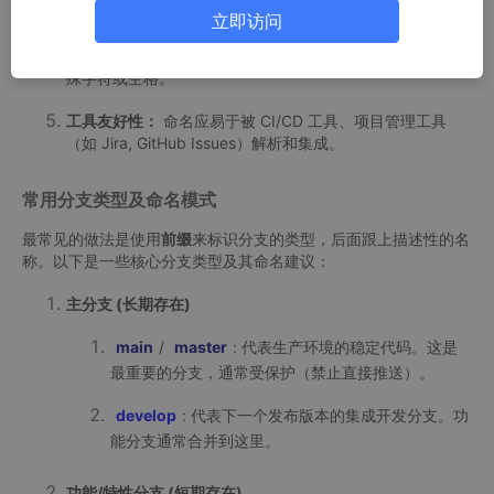
简洁性：​
​ 在保证清晰的前提下尽量简短。
立即访问
可读性：​
​ 使用分隔符（如
/
,
-
,
_
）提高可读性，避免特
殊字符或空格。
工具友好性：​
​ 命名应易于被 CI/CD 工具、项目管理工具
（如 Jira, GitHub Issues）解析和集成。
常用分支类型及命名模式
最常见的做法是使用
前缀
来标识分支的类型，后面跟上描述性的名
称。以下是一些核心分支类型及其命名建议：
主分支 (长期存在)​
main
/
master
: 代表生产环境的稳定代码。这是
最重要的分支，通常受保护（禁止直接推送）。
develop
: 代表下一个发布版本的集成开发分支。功
能分支通常合并到这里。
功能/特性分支 (短期存在)​