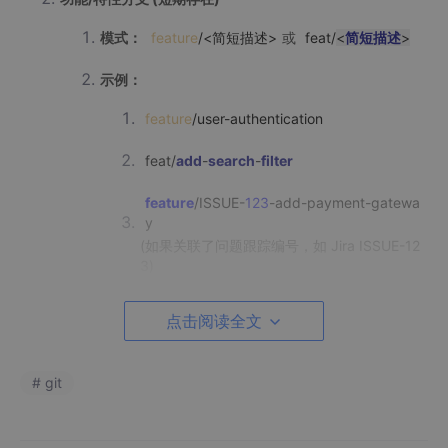
模式：​
​
feature
/<简短描述>
或
feat/
<
简短描述
>
示例：​
feature
/user-authentication
feat
/
add
-
search
-
filter
feature
/ISSUE-
123
-add-payment-gatewa
y
(如果关联了问题跟踪编号，如 Jira ISSUE-12
3)
说明：​
​ 用于开发单个新功能或特性。分支名应清晰描
点击阅读全文
述该功能。
Bug 修复分支 (短期存在)​
# git
模式：​
​
bugfix/
<
简短描述
>
或
fix/
<
简短描述
>
或
hotfix/
<
简短描述
>