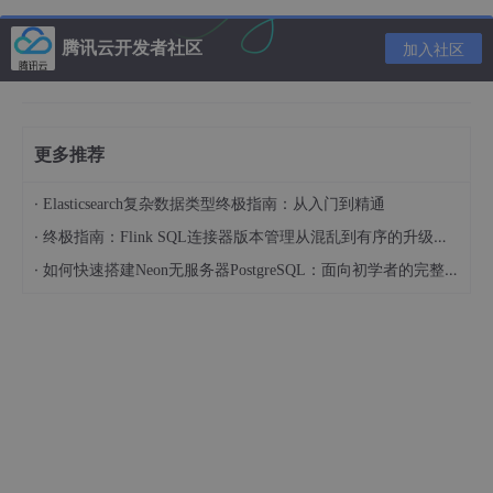
示例：​
腾讯云开发者社区
加入社区
bugfix/login-page-crash
fix
/ISSUE-
456
-typo-
in
-
error
-message
更多推荐
hotfix/
critical
-security-patch
(用于需要紧
·
急修复生产环境 Bug 的分支，通常直接从
Elasticsearch复杂数据类型终极指南：从入门到精通
main
创建，修复后合并回
main
和
·
终极指南：Flink SQL连接器版本管理从混乱到有序的升级之路
develop
)
·
如何快速搭建Neon无服务器PostgreSQL：面向初学者的完整指南
说明：​
​ 用于修复代码库中的缺陷。区分
bugfix
(针
对
develop
分支) 和
hotfix
(针对
main
分支的生
产环境紧急修复)。
发布分支 (短期存在，用于发布准备)​
模式：​
​
release/<版本号>
或
release/v<版本号>