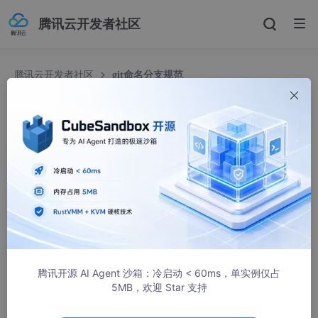
腾讯云开发者社区
腾讯云开发者社区
git命名分支规范
git命名分支规范
悟能不能悟
1100人浏览 · 2025-09-25 21:51:13
以下是一些广泛认可且实用的 Git 分支命名规范建议：
核心原则
清晰性：​
​ 看一眼分支名称就应该大致知道这个分支的目的
（是开发新功能？修复 Bug？准备发布？）。
腾讯开源 AI Agent 沙箱：冷启动 < 60ms，单实例仅占
5MB，欢迎 Star 支持
一致性：​
​ 整个团队（甚至整个组织）使用相同的规范。