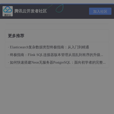
腾讯云开发者社区
加入社区
🍧2.数据准备
更多推荐
·
Elasticsearch复杂数据类型终极指南：从入门到精通
·
终极指南：Flink SQL连接器版本管理从混乱到有序的升级之路
·
如何快速搭建Neon无服务器PostgreSQL：面向初学者的完整指南
🍧3.配置数据库连接字符串
yml文件
spring:
  application:
    name:
  datasource: