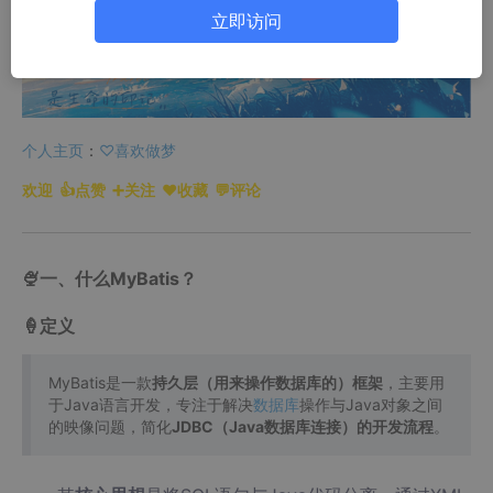
立即访问
个人主页
：
♡喜欢做梦
欢迎 👍点赞 ➕关注 ❤️收藏 💬评论
🍨一、什么MyBatis？
🍦定义
MyBatis是一款
持久层（用来操作数据库的）框架
，主要用
于Java语言开发，专注于解决
数据库
操作与Java对象之间
的映像问题，简化
JDBC（Java数据库连接）的开发流程
。