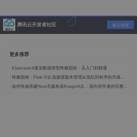
看到
AppID(小程序ID)
，它是一串以
wx
开头的
字符（例如
wx123456abcdef
），请复制它。
腾讯云开发者社区
加入社区
第二步：在 HBuilderX 中修正
回到
HBuilderX
开发工具。
更多推荐
打开项目根目录下的
manifest.json
文件。
·
Elasticsearch复杂数据类型终极指南：从入门到精通
点击左侧导航栏的
微信小程序配置
。
·
终极指南：Flink SQL连接器版本管理从混乱到有序的升级之路
找到
微信小程序AppID
输入框。
·
如何快速搭建Neon无服务器PostgreSQL：面向初学者的完整指南
删除
里面那个
gh_
开头的 ID，
粘贴
刚才复制的
wx
开头的正确 AppID。
按
Ctrl
+ S
保存。
第三步：重新运行