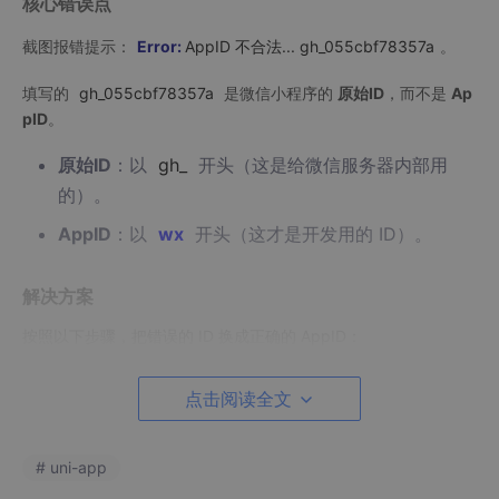
核心错误点
截图报错提示：
Error:
AppID 不合法... gh_055cbf78357a
。
填写的
gh_055cbf78357a
是微信小程序的
原始ID
，而不是
Ap
pID
。
原始ID
：以
gh_
开头（这是给微信服务器内部用
的）。
AppID
：以
wx
开头（这才是开发用的 ID）。
解决方案
按照以下步骤，把错误的 ID 换成正确的 AppID：
第一步：找到正确的 AppID
点击阅读全文
登录
微信公众平台 (mp.weixin.qq.com)
。
在左侧菜单栏找到
开发
->
开发管理
。
# uni-app
点击顶部的
开发设置
选项卡。