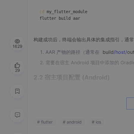
cd
 my_flutter_module

flutter build aar
构建成功后，终端会输出具体的集成指引，通常
1629
AAR 产物的路径（通常在
build
/host/
ou
需要在宿主 Android 项目中添加的 Grad
29
2.2 宿主项目配置 (Android)
打开你的原生 Android 项目，修改
build.grad
第一步：添加本地仓库路径
在项目级
build.gradle
(Project level) 或
set
# flutter
# android
# ios
块中：