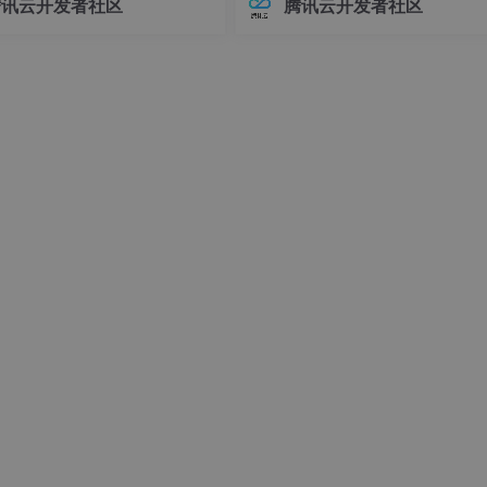
腾讯云开发者社区
腾讯云开发者社区
接器版本管理常常让开发者头疼
环境前，请确保你的系统满足以下
)
不同版本的连接器可能导致各种
求：- Linux操作系统（推荐Ubuntu 
my_flutter_module:flutter_profile:1.0'
问题，例如API变更、功能差异甚
04+或Debian 11+）- Git
时错误。
my_flutter_module:flutter_release:1.0'
ter_module) 可以在 Flutter Module 的
pubspec.yaml
中配置
时预热
FlutterEngine
。
terEngine
terEngineCache