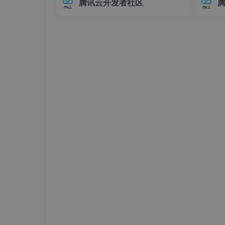
腾讯云开发者社区
在Elasticsearch中，对象类型（Objec
中，连
// 添加 profile 模式依赖 (用于性能分析
t）是最基础的复杂数据类型之一，用于
不已。
    profileImplementation 
'com.example.
表示具有嵌套关系的数据。例如，我们
兼容性
// 添加 release 模式依赖
可
至运行
    releaseImplementation 
'com.example.
}
注：具体的
groupId
(com.example.my_flut
者查看
flutter build aar
的输出日志。
2.3 Android 代码接入
为了提升启动速度，建议在
Application
启动
在 Application 类中初始化：
// MyApplication.java
import
 io.flutter.embedding.engine.
Flut
import
 io.flutter.embedding.engine.
Flut