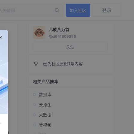
登录
加入社区
儿歌八万首
@cj641809386
关注
已为社区贡献1条内容
相关产品推荐
p）。
数据库
云原生
成。
大数据
r
音视频
主应用