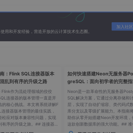
de.FAIL_ON_PROJECT_REPOS)

加入社区
算使用和开发经验，营造开放的云计算技术生态圈。
ule 的 repo 目录
_module
/
build
/
host
/
outputs
/
repo' }

：Flink SQL连接器版本
如何快速搭建Neon无服务器Po
混乱到有序的升级之路
greSQL：面向初学者的完整
he Flink作为流处理领域的佼佼
Neon是一款革命性的无服务器Postg
SQL连接器的版本管理一直是开
SQL解决方案，它通过分离存储和
p/build.gradle
) 中添加依赖：
临的核心挑战。本文将系统讲解F
层，实现了自动扩缩容、类代码式
 SQL连接器版本管理的最佳实践，
库分支以及零级扩展能力。本指南
轻松应对版本兼容性问题，实现
助你从零开始搭建Neon开发环境，
到有序的升级之旅。## 连接器版
这款创新数据库的强大功能。## 准
常见痛点 😫在Flink应用开发
作：环境要求与依赖项在开始搭建Ne
_flutter_module:flutter_debug:1.0'