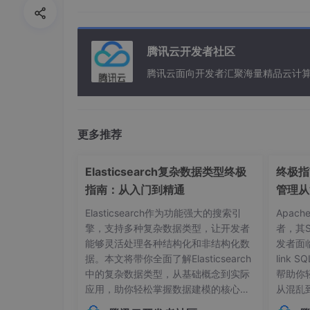
// settings.gradle 或 build.gradle
dependencyResolutionManagement
 {

    repositoriesMode.
set
(RepositoriesMo
腾讯云开发者社区
repositories
 {

腾讯云面向开发者汇聚海量精品云计
        google()

        mavenCentral()

// 添加这一行，路径指向 Flutter Mod
maven
 { url 
'path
/
to
/
my_flutter
更多推荐
    }

}
Elasticsearch复杂数据类型终极
终极指南
指南：从入门到精通
管理从
第二步：添加依赖
Elasticsearch作为功能强大的搜索引
Apac
擎，支持多种复杂数据类型，让开发者
者，其
在应用级
build.gradle
(App level, 通常是
ap
能够灵活处理各种结构化和非结构化数
发者面
据。本文将带你全面了解Elasticsearch
link
中的复杂数据类型，从基础概念到实际
帮助你
dependencies
 {

应用，助你轻松掌握数据建模的核心技
从混乱
// 添加 debug 模式依赖
巧。## 内部对象：构建层级化数据结构
本管理的
    debugImplementation 
'com.example.my