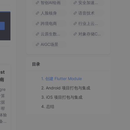
智创AI绘画
安全加速流量
人脸核身
语音技术
跨境电商
行业上云方案
云原生数据库
对象存储COS
AIGC场景
目录
st
1. 创建 Flutter Module
指南
2. Android 项目打包与集成
re
计算
3. iOS 项目打包与集成
数据
4. 总结
将帮
体验
备工
on