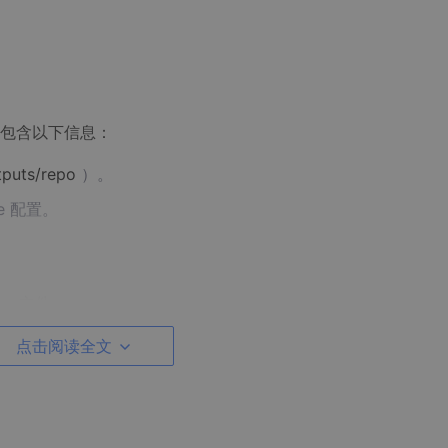
包含以下信息：
tputs/repo
）。
le 配置。
le
文件。
点击阅读全文
tings.gradle
中，将 Flutter 构建的本地仓库添加到
repositor