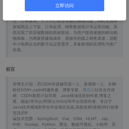
搭配
数据库
实现商品信息、订单数据、用户信息等核心数据
立即访问
的
安全
存储与快速查询。前端以小程序为载体，打造简洁易
用的交互界面，覆盖商品浏览、搜索、加入购物车、下单支
付、订单查询、个人中心管理等核心购物功能，同时支持商
家端商品上下架、订单处理、销售数据统计等运营功能。系
统实现了前后端数据的高效联动，为用户提供便捷的移动购
物体验，为商家搭建低成本、易操作的线上销售渠道，适配
中小电商企业的数字化运营需求，具备较强的实用性与推广
价值。
前言
💯博主介绍：✌CSDN毕设辅导第一人、靠谱第一人、全网
粉丝50W+,csdn特邀作者、博客专家、
腾讯云
社区合作讲
师、CSDN新星计划导师、Java领域优质创作者,博客之
星、掘金/华为云/阿里云/InfoQ等平台优质作者、专注于
Java技术领域和学生毕业项目实战,高校老师/讲师/同行前辈
交流✌💯
💻技术范围：SpringBoot、Vue、SSM、HLMT、Jsp、
PHP、Nodejs、Python、爬虫、数据可视化、小程序、安