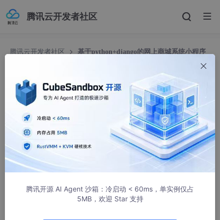
腾讯云开发者社区
腾讯云开发者社区
基于python+django的网上商城系统小程序
(源码+lw+部署文档+讲解等)
基于python+django的网上商城系统小程序(源码+
lw+部署文档+讲解等)
Q_3699076131
633人浏览 · 2025-12-15 18:12:36
课题介绍
本课题聚焦移动电商场景的便捷化需求，设计实现基于
腾讯开源 AI Agent 沙箱：冷启动 < 60ms，单实例仅占
Python+Django的网上商城系统小程序。系统采用Python
5MB，欢迎 Star 支持
作为后端核心开发语言，依托Django框架搭建高效稳定的服
务端架构，负责处理用户请求、业务逻辑运算及数据管理，