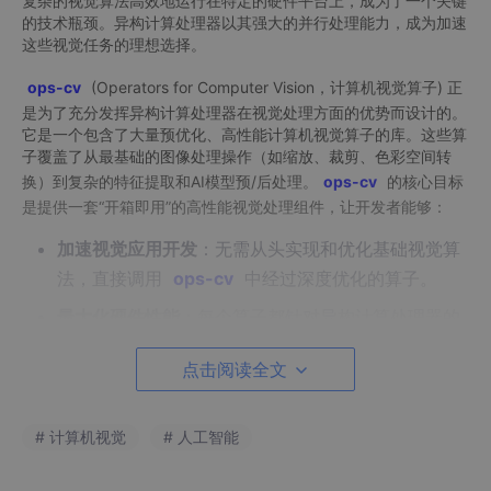
复杂的视觉算法高效地运行在特定的硬件平台上，成为了一个关键
的技术瓶颈。异构计算处理器以其强大的并行处理能力，成为加速
这些视觉任务的理想选择。
ops-cv
(Operators for Computer Vision，计算机视觉算子) 正
是为了充分发挥异构计算处理器在视觉处理方面的优势而设计的。
它是一个包含了大量预优化、高性能计算机视觉算子的库。这些算
子覆盖了从最基础的图像处理操作（如缩放、裁剪、色彩空间转
换）到复杂的特征提取和AI模型预/后处理。
ops-cv
的核心目标
是提供一套“开箱即用”的高性能视觉处理组件，让开发者能够：
加速视觉应用开发
：无需从头实现和优化基础视觉算
法，直接调用
ops-cv
中经过深度优化的算子。
最大化硬件性能
：每个算子都针对异构计算处理器的
架构特性进行精心优化，确保高效利用硬件资源。
点击阅读全文
构建端到端高效流水线
：为视觉AI模型提供从数据输
入到输出的全链路高性能支持，减少数据在不同处理
阶段之间的传输开销和格式转换。
# 计算机视觉
# 人工智能