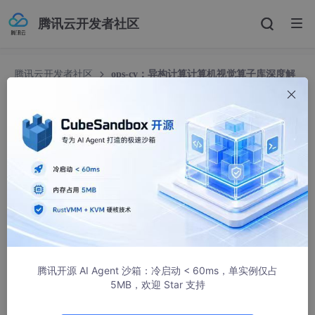
腾讯云开发者社区
腾讯云开发者社区
ops-cv：异构计算计算机视觉算子库深度解
析
ops-cv：异构计算计算机视觉算子库深度解析
2302_81115588
320人浏览 · 2026-02-10 16:19:05
在当今数字世界中，图像和视频数据无处不在，它们是
人工智能
感
知世界、理解世界的基础。计算机视觉（Computer Vision, CV）
技术，作为人工智能的重要分支，正深刻改变着我们的生活，从智
能手机的人脸识别、自动驾驶的视觉感知，到工业质检的缺陷检测
和医学影像分析，CV 应用的需求呈现爆炸式增长。然而，这些应
腾讯开源 AI Agent 沙箱：冷启动 < 60ms，单实例仅占
用往往面临着巨大的计算挑战：高分辨率图像和视频的处理、复杂
5MB，欢迎 Star 支持
深度学习模型的推理，以及日益严苛的实时性要求，这些都对计算
平台提出了极高的性能要求。