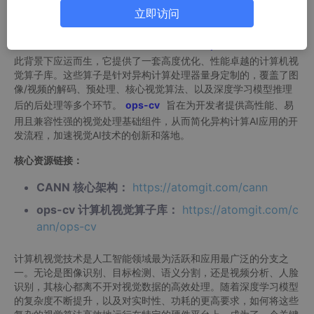
立即访问
异构计算处理器凭借其专为并行计算和AI任务设计的架构，成为加
速计算机视觉应用的关键力量。它通过集成的专用计算单元和高带
宽内存，能够以极高的效率处理视觉数据。
ops-cv
仓库正是在
此背景下应运而生，它提供了一套高度优化、性能卓越的计算机视
觉算子库。这些算子是针对异构计算处理器量身定制的，覆盖了图
像/视频的解码、预处理、核心视觉算法、以及深度学习模型推理
后的后处理等多个环节。
ops-cv
旨在为开发者提供高性能、易
用且兼容性强的视觉处理基础组件，从而简化异构计算AI应用的开
发流程，加速视觉AI技术的创新和落地。
核心资源链接：
CANN 核心架构：
https://atomgit.com/cann
ops-cv 计算机视觉算子库：
https://atomgit.com/c
ann/ops-cv
计算机视觉技术是人工智能领域最为活跃和应用最广泛的分支之
一。无论是图像识别、目标检测、语义分割，还是视频分析、人脸
识别，其核心都离不开对视觉数据的高效处理。随着深度学习模型
的复杂度不断提升，以及对实时性、功耗的更高要求，如何将这些