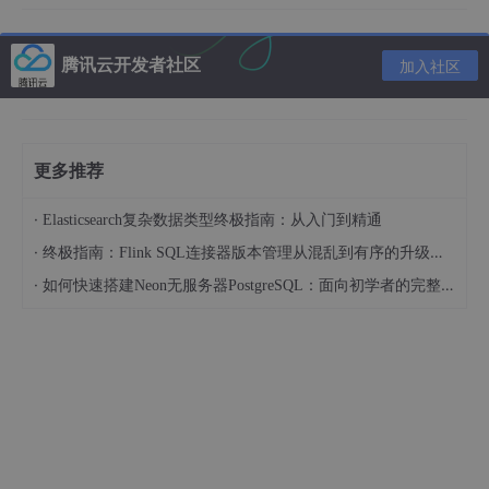
一、
ops-cv
的核心定位与视觉计算挑战
ops-cv
在异构计算AI生态中扮演着基础且核心的角色，旨在解
腾讯云开发者社区
加入社区
决计算机视觉领域日益增长的性能挑战。
1.1 计算机视觉的计算密集性
现代计算机视觉应用，无论是传统的图像处理还是基于深度学习的
更多推荐
AI视觉，都具有显著的计算密集性：
·
高分辨率与高帧率数据
：处理4K甚至8K的图像或高帧
Elasticsearch复杂数据类型终极指南：从入门到精通
率的视频流，意味着每一帧都包含海量像素，需要极
·
终极指南：Flink SQL连接器版本管理从混乱到有序的升级之路
大的计算带宽和内存带宽来处理。
·
如何快速搭建Neon无服务器PostgreSQL：面向初学者的完整指南
复杂算法的计算开销
：
传统图像处理
：边缘检测、特征提取、图像配准
等算法，涉及大量的像素级操作、卷积运算和矩
阵计算。
深度学习模型
：卷积神经网络、Transformer等
模型，其前向推理包含数十亿次的浮点运算。