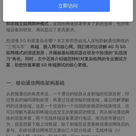
移动通信网络来看，除了这份射频层的链路，还需要终端、接入
立即访问
网、核心网三大核心部分协同工作，才能完成完整的通信行为。
随着 5G 技术的推进，网络架构也变得更加复杂，
出现了独立组网
和非独立组网两种模式，
这既给网络部署带来了新的选择，也对终
端设备的研发、测试提出了更高要求。
想读懂 5G 到底复杂在哪？本文将带您由浅入深地拆解通信网络的
“三驾马车”：
终端、接入网与核心网。我们将对比讲解 4G 与 5G
组网模式的演进差异，并揭秘基站模拟器在研发中扮演的“实战演
习”角色。同时，文中还将介绍德思特针对复杂组网的专业测试方
案，助您快速掌握 5G 终端测试的核心要领。
一、移动通信网络架构基础
从射频通信的角度来说，一个通信的链路从发射端的信源发射，经
过复杂的编码调制处理，再通过信道传输到接收端，最后经解调解
码到达接收端。这是一个信源到一个信宿的射频层的链路情况，也
可以理解为基站和终端信息交互的射频层的情况；而从移动通信网
络的层面来看，两个无线终端设备要进行电话、发消息等通信行
为，或是想要下载上传数据，除了射频层还需要移动通信网络层的
参与。在移动通信网络层主要由三大部分组成：无线终端（U