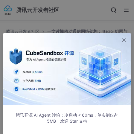
腾讯云开发者社区
腾讯云开发者社区
一文读懂移动通信网络架构：4G/5G 组网与
测试基础
一文读懂移动通信网络架构：4G/5G 组网与测试基
础
德思特
639人浏览 · 2026-04-03 17:39:23
我们平时用手机打电话、发消息、刷视频、传文件，看似简单的操
作，背后都离不开一套完整的移动通信网络在默默支撑。不管是日
常的基础通信，还是 5G 时代的高速上网，从信号发出到接收，每
一个环节都有明确的分工，缺一不可。
腾讯开源 AI Agent 沙箱：冷启动 < 60ms，单实例仅占
5MB，欢迎 Star 支持
从最基础的射频通信角度来说，信号要经过发射、编码调制、传
输、解调解码等步骤，才能实现终端与基站的信息交互。而从整个