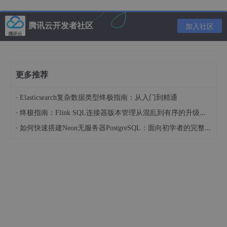
re），而5G的核心网则称为5GC（5G Core）
腾讯云开发者社区
加入社区
假如把核心网比作一个人的大脑，那么接入网就可以类比为人的四
肢。无论是4G还是5G网络，都遵循这一基本架构，但它们在具体
技术和实现上存在显著差异。
UE可通过
传导方式或空口辐射方式
接入基站模拟器。基站模拟器
更多推荐
能够完整模拟无线接入网及核心网功能，并为UE分配IP地址。当
基站模拟器通过以太网连接至外部互联网后，UE即可经基站模拟
器实现真实数据业务访问，例如浏览网页或进行应用通信。
·
Elasticsearch复杂数据类型终极指南：从入门到精通
·
终极指南：Flink SQL连接器版本管理从混乱到有序的升级之路
同时，基站模拟器可要求UE向网络侧发送业务数据包，用于评估
当前链路的通信质量、吞吐性能及误码表现；也可通过抓取UE经
·
如何快速搭建Neon无服务器PostgreSQL：面向初学者的完整指南
基站模拟器发送的IP数据包开展业务行为分析与功能测试。在协议
一致性测试场景中，基站模拟器还能对UE各协议层交互过程进行
实时监控与分析。
下图分别展示了4G与5G基站模拟器所模拟的部分网络功能。