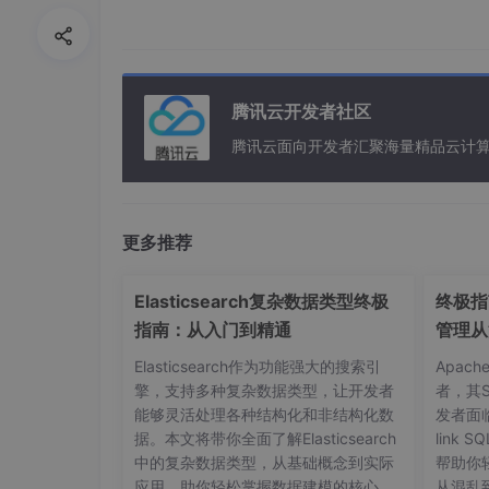
注意到，编码时RNN每个时刻除了
符，而解码时则没有这种输入。那么
码模型的每时刻输入特征。如下图所
腾讯云开发者社区
腾讯云面向开发者汇聚海量精品云计
简单直观而且解码模型和编码模型并
更多推荐
来我们就来介绍一些精巧点的吧。
=============此处开始转入瞎聊
Elasticsearch复杂数据类型终极
终极指南
指南：从入门到精通
管理从
我们用考试作弊来做为一个通俗的例
Elasticsearch作为功能强大的搜索引
Apac
擎，支持多种复杂数据类型，让开发者
者，其
首先我们假设输入文本是所学课本，
能够灵活处理各种结构化和非结构化数
发者面
层神经网络则是我们的大脑，而每一
据。本文将带你全面了解Elasticsearch
link
单的解码模型中，可以考虑成是考试
中的复杂数据类型，从基础概念到实际
帮助你
的做法，学霸则不需要翻书，他们有
应用，助你轻松掌握数据建模的核心技
从混乱